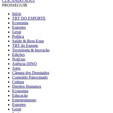
CLICANDO AQUI
PROSSEGUIR
Início
TBT DO ESPORTE
Economia
Esportes
Geral
Política
Saúde & Bem-Estar
TBT do Esporte
Tecnologia & Inovação
Edições
Notícias
Agência DINO
Agro
Câmara dos Deputados
Conteúdo Patrocinado
Cultura
Direitos Humanos
Economia
Educação
Entretenimento
Esportes
Geral