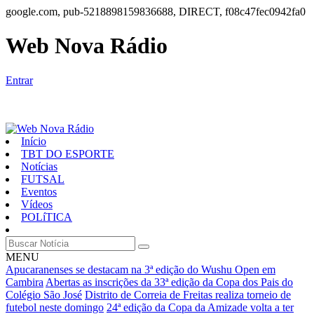
google.com, pub-5218898159836688, DIRECT, f08c47fec0942fa0
Web Nova Rádio
Entrar
Início
TBT DO ESPORTE
Notícias
FUTSAL
Eventos
Vídeos
POLíTICA
MENU
Apucaranenses se destacam na 3ª edição do Wushu Open em
Cambira
Abertas as inscrições da 33ª edição da Copa dos Pais do
Colégio São José
Distrito de Correia de Freitas realiza torneio de
futebol neste domingo
24ª edição da Copa da Amizade volta a ter