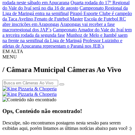
rodada neste sábado em Apucarana
Quarta rodada do 17º Regional
do Vale do Ivaí será no dia 16 de agosto
Campeonato Regional da
Liga de Maringá entra na semifinal
Pirapó Esporte Clube é campeão
da Taça Avelino Fenato de Futebol Master
Escola de Futebol RC
abre inscrições em Arapongas
Arapongas vai receber a fase
macrorregional dos JAP`s
Campeonato Amador do Vale do Ivaí tem
a terceira rodada da segunda fase
Munhoz de Melo e Itambé saem
na frente na semifinal da Liga de Maringá
Professor Luizinho e
atletas de Apucarana representam o Paraná nos JEB´s
EM ALTA
MENU
/ Câmara Municipal
Câmeras Ao Vivo
Ops, Conteúdo não encontrado!
Desculpe, não encontramos postagens nesta sessão para serem
exibidas aqui, porém listamos as últimas notícias abaixo para você :)