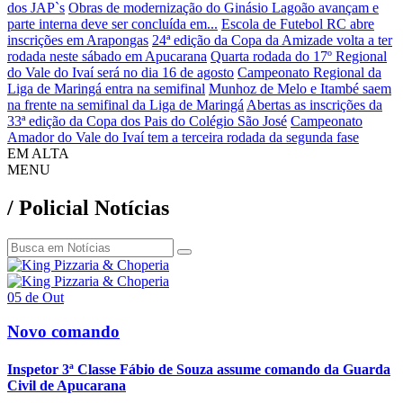
dos JAP`s
Obras de modernização do Ginásio Lagoão avançam e
parte interna deve ser concluída em...
Escola de Futebol RC abre
inscrições em Arapongas
24ª edição da Copa da Amizade volta a ter
rodada neste sábado em Apucarana
Quarta rodada do 17º Regional
do Vale do Ivaí será no dia 16 de agosto
Campeonato Regional da
Liga de Maringá entra na semifinal
Munhoz de Melo e Itambé saem
na frente na semifinal da Liga de Maringá
Abertas as inscrições da
33ª edição da Copa dos Pais do Colégio São José
Campeonato
Amador do Vale do Ivaí tem a terceira rodada da segunda fase
EM ALTA
MENU
/ Policial
Notícias
05 de Out
Novo comando
Inspetor 3ª Classe Fábio de Souza assume comando da Guarda
Civil de Apucarana