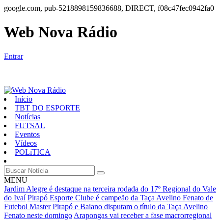
google.com, pub-5218898159836688, DIRECT, f08c47fec0942fa0
Web Nova Rádio
Entrar
Início
TBT DO ESPORTE
Notícias
FUTSAL
Eventos
Vídeos
POLíTICA
MENU
Jardim Alegre é destaque na terceira rodada do 17º Regional do Vale
do Ivaí
Pirapó Esporte Clube é campeão da Taça Avelino Fenato de
Futebol Master
Pirapó e Baiano disputam o título da Taça Avelino
Fenato neste domingo
Arapongas vai receber a fase macrorregional