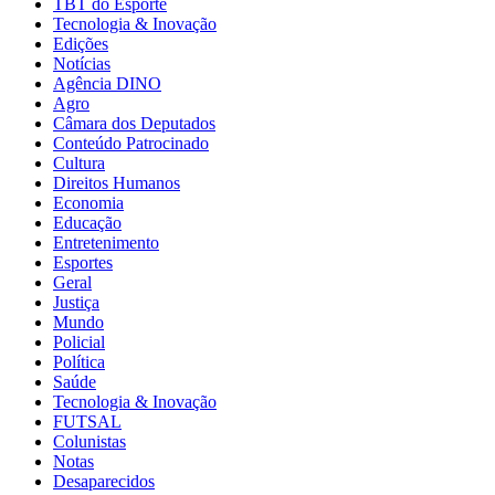
TBT do Esporte
Tecnologia & Inovação
Edições
Notícias
Agência DINO
Agro
Câmara dos Deputados
Conteúdo Patrocinado
Cultura
Direitos Humanos
Economia
Educação
Entretenimento
Esportes
Geral
Justiça
Mundo
Policial
Política
Saúde
Tecnologia & Inovação
FUTSAL
Colunistas
Notas
Desaparecidos