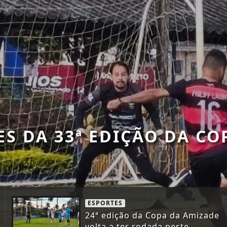
 DE FREITAS REALIZA TO
ESPORTES
24ª edição da Copa da Amizade
volta a ter rodada neste