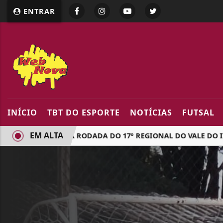
google.com, pub-5218898159836688, DIRECT, f08c47fec094
ENTRAR
INÍCIO
TBT DO ESPORTE
NOTÍCIAS
FUTSAL
EM ALTA
UE NA TERCEIRA RODADA DO 17º REGIONAL DO VALE DO IVAÍ