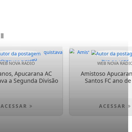
WEB NOVA RÁDIO
WEB NOVA RÁDI
anos, Apucarana AC
Amistoso Apucaran
ava a Segunda Divisão
Santos FC ano de
ACESSAR
ACESSAR