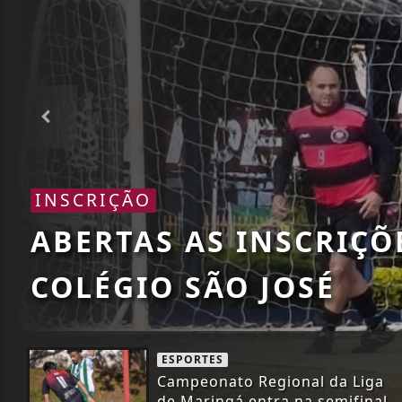
TORNEIO
DISTRITO DE CORREIA
NESTE DOMINGO
ESPORTES
Campeonato Regional da Liga
de Maringá entra na semifinal