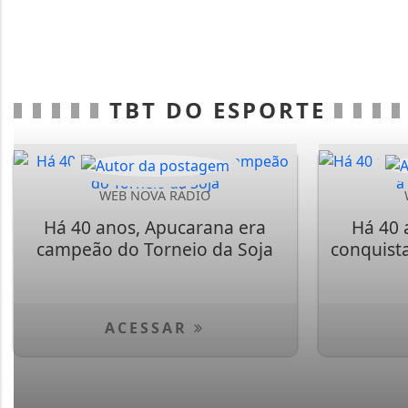
TBT DO ESPORTE
WEB NOVA RÁDIO
Há 40 anos, Apucarana era
Há 40 
campeão do Torneio da Soja
conquist
ACESSAR