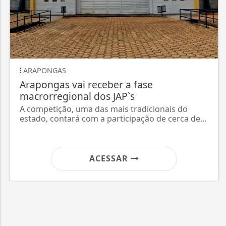
REGIONAL VALE DO
 receber a fase
Quarta rodada
l dos JAP`s
do Ivaí será n
a das mais tradicionais do
O Dom Romeu (fot
om a participação de cerca de...
Regional do Vale 
ACESSAR