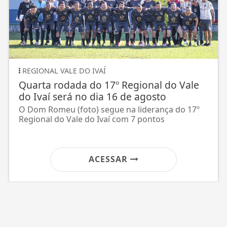
 IVAÍ
INSCRIÇÃO
 do 17º Regional do Vale
Abertas as ins
o dia 16 de agosto
Copa dos Pais 
o) segue na liderança do 17º
Congresso técnico
do Ivaí com 7 pontos
agosto, às 19 hora
ACESSAR