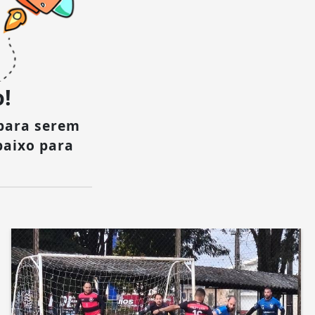
!
para serem
baixo para