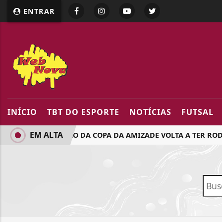
google.com, pub-5218898159836688, DIRECT, f08c47fec094
ENTRAR
INÍCIO
TBT DO ESPORTE
NOTÍCIAS
FUTSAL
EM ALTA
24ª EDIÇÃO DA COPA DA AMIZADE VOLTA A TER ROD