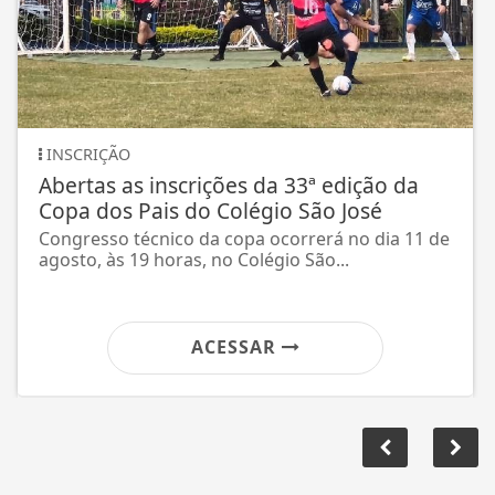
TORNEIO
crições da 33ª edição da
Apucaranenses se
do Colégio São José
do Wushu Open 
 da copa ocorrerá no dia 11 de
Equipe do professor 
s, no Colégio São...
conquistou 29 medal
ACESSAR
A