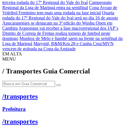
terceira rodada do 17º Regional do Vale do Ivaí
Campeonato
Regional da Liga de Maringá entra na semifinal
Copa Avoap de
Voleibol Feminino tem mais uma rodada na fase inicial
Quarta
rodada do 17º Regional do Vale do Ivaí será no dia 16 de agosto
Apucaranenses se destacam na 3ª edição do Wushu Open em
Cambira
Arapongas vai receber a fase macrorregional dos JAP`s
Distrito de Correia de Freitas realiza torneio de futebol neste
domingo
Munhoz de Melo e Itambé saem na frente na semifinal da
Liga de Maringá
Marymil, R&M/Km 28 e Cunha Cruz/MVN
vencem de goleada na Copa da Amizade
EM ALTA
MENU
/ Transportes
Guia Comercial
/transportes
Prefeitura
/transportes