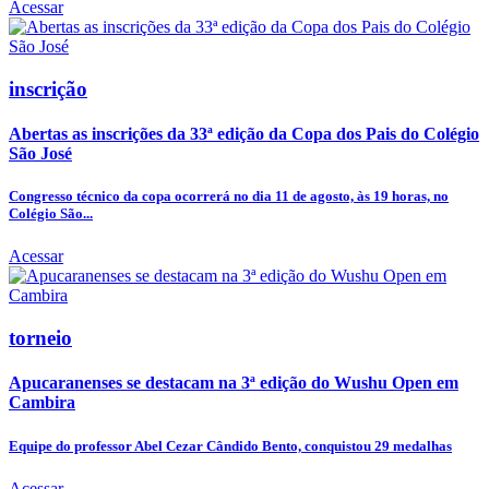
Acessar
inscrição
Abertas as inscrições da 33ª edição da Copa dos Pais do Colégio
São José
Congresso técnico da copa ocorrerá no dia 11 de agosto, às 19 horas, no
Colégio São...
Acessar
torneio
Apucaranenses se destacam na 3ª edição do Wushu Open em
Cambira
Equipe do professor Abel Cezar Cândido Bento, conquistou 29 medalhas
Acessar