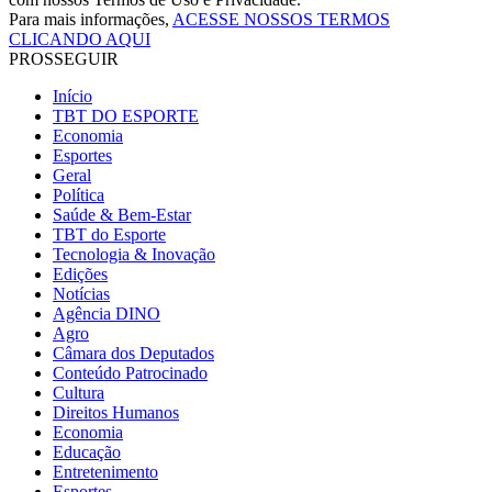
Para mais informações,
ACESSE NOSSOS TERMOS
CLICANDO AQUI
PROSSEGUIR
Início
TBT DO ESPORTE
Economia
Esportes
Geral
Política
Saúde & Bem-Estar
TBT do Esporte
Tecnologia & Inovação
Edições
Notícias
Agência DINO
Agro
Câmara dos Deputados
Conteúdo Patrocinado
Cultura
Direitos Humanos
Economia
Educação
Entretenimento
Esportes