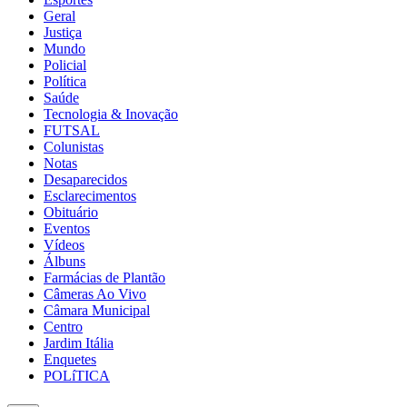
Geral
Justiça
Mundo
Policial
Política
Saúde
Tecnologia & Inovação
FUTSAL
Colunistas
Notas
Desaparecidos
Esclarecimentos
Obituário
Eventos
Vídeos
Álbuns
Farmácias de Plantão
Câmeras Ao Vivo
Câmara Municipal
Centro
Jardim Itália
Enquetes
POLíTICA