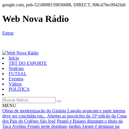
google.com, pub-5218898159836688, DIRECT, f08c47fec0942fa0
Web Nova Rádio
Entrar
Início
TBT DO ESPORTE
Notícias
FUTSAL
Eventos
Vídeos
POLíTICA
MENU
Obras de modernização do Ginásio Lagoão avançam e parte interna
deve ser concluída em...
Abertas as inscrições da 33ª edição da Copa
dos Pais do Colégio São José
Pirapó e Baiano disputam o título da
Taça Avelino Fenato neste domingo
Jardim Alegre é destaque na