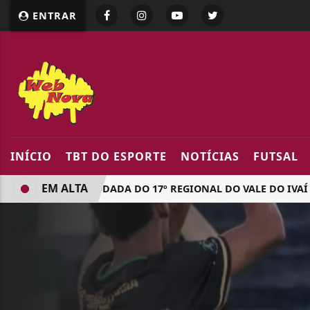
google.com, pub-5218898159836688, DIRECT, f08c47fec094
ENTRAR
INÍCIO
TBT DO ESPORTE
NOTÍCIAS
FUTSAL
EM ALTA
QUARTA RODADA DO 17º REGIONAL DO VALE DO IVAÍ SERÁ