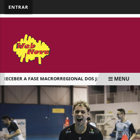
google.com, pub-5218898159836688, DIRECT,
ENTRAR
f08c47fec0942fa0
MENU
CEBER A FASE MACRORREGIONAL DOS JAP`S
CAMPEONATO
EM ALTA