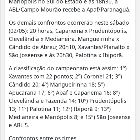
Mariópolis no Sul do Estado e às 18h30, a
ABL/Campo Mourão recebe a Apaf/Paranaguá.
Os demais confrontos ocorrerão neste sábado
(02/05): 20 horas, Capanema x Prudentópolis,
Clevelândia x Medianeira, Mangueirinha x
Cândido de Abreu; 20h10, Xavantes/Planalto x
São Joseense e às 20h30, Palotina x Ibiporã.
A classificação do campeonato está assim: 1º)
Xavantes com 22 pontos; 2º) Coronel 21; 3º)
Cândido 20; 4º) Mangueirinha 18; 5º)
Apucarana 17; 6º) Apaf e Capanema 16; 8º)
Clevelândia e Fazenda 14; 10º) Prudentópolis
13; 11º) Palotina 11; 12º) Ibiporã 9; 13º)
Medianeira e Mariópolis 8; e 15º) São Joseense
e ABL 5.
Confrontos entre os times