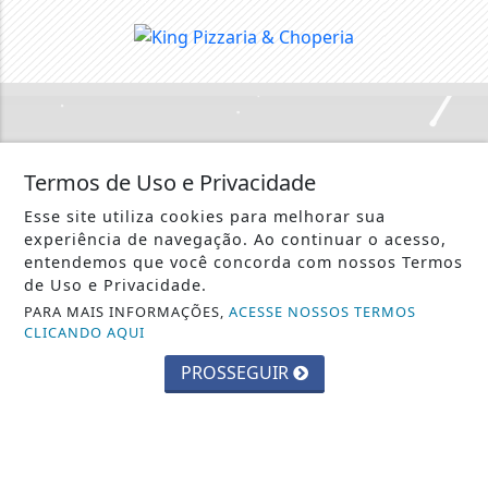
Crie sua conta e confira as
Termos de Uso e Privacidade
vantagens do Portal
Esse site utiliza cookies para melhorar sua
experiência de navegação. Ao continuar o acesso,
Você pode ler matérias exclusivas, anunciar
entendemos que você concorda com nossos Termos
classificados e muito mais!
de Uso e Privacidade.
PARA MAIS INFORMAÇÕES,
ACESSE NOSSOS TERMOS
CLICANDO AQUI
CRIAR MINHA CONTA
PROSSEGUIR
::: Web Nova Rádio :::