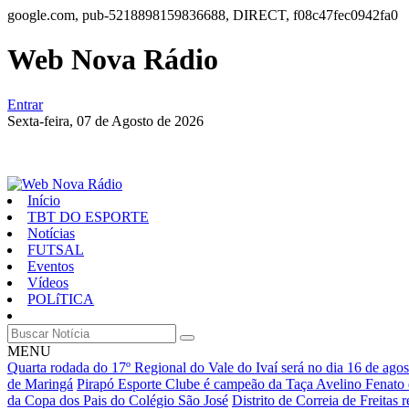
google.com, pub-5218898159836688, DIRECT, f08c47fec0942fa0
Web Nova Rádio
Entrar
Sexta-feira,
07 de Agosto de 2026
Início
TBT DO ESPORTE
Notícias
FUTSAL
Eventos
Vídeos
POLíTICA
MENU
Quarta rodada do 17º Regional do Vale do Ivaí será no dia 16 de agos
de Maringá
Pirapó Esporte Clube é campeão da Taça Avelino Fenato 
da Copa dos Pais do Colégio São José
Distrito de Correia de Freitas 