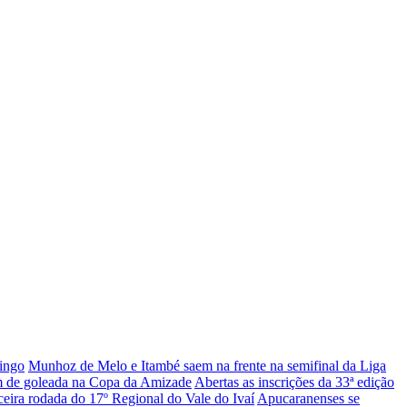
mingo
Munhoz de Melo e Itambé saem na frente na semifinal da Liga
de goleada na Copa da Amizade
Abertas as inscrições da 33ª edição
ceira rodada do 17º Regional do Vale do Ivaí
Apucaranenses se