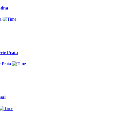
otina
rie Prata
sal