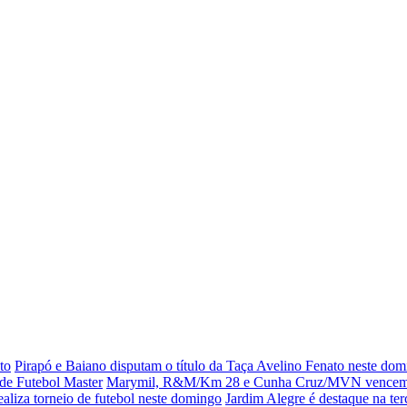
to
Pirapó e Baiano disputam o título da Taça Avelino Fenato neste do
de Futebol Master
Marymil, R&M/Km 28 e Cunha Cruz/MVN vencem 
realiza torneio de futebol neste domingo
Jardim Alegre é destaque na ter