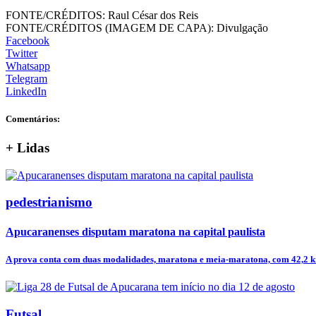
FONTE/CRÉDITOS:
Raul César dos Reis
FONTE/CRÉDITOS (IMAGEM DE CAPA):
Divulgação
Facebook
Twitter
Whatsapp
Telegram
LinkedIn
Comentários:
+
Lidas
pedestrianismo
Apucaranenses disputam maratona na capital paulista
A prova conta com duas modalidades, maratona e meia-maratona, com 42,2 km
Futsal