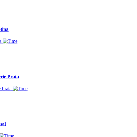
otina
rie Prata
sal