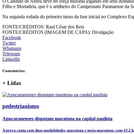
O Cândido de Abreu deve ter força máxima jogando em seus domínios 
Filho e Mortadela, que é o artilheiro do Campeonato Paranaense da Sé
Na segunda rodada do primeiro turno da fase inicial no Complexo Esp
FONTE/CRÉDITOS:
Raul César dos Reis
FONTE/CRÉDITOS (IMAGEM DE CAPA):
Divulgação
Facebook
Twitter
Whatsapp
Telegram
LinkedIn
Comentários:
+
Lidas
pedestrianismo
Apucaranenses disputam maratona na capital paulista
A prova conta com duas modalidades, maratona e meia-maratona, com 42,2 km