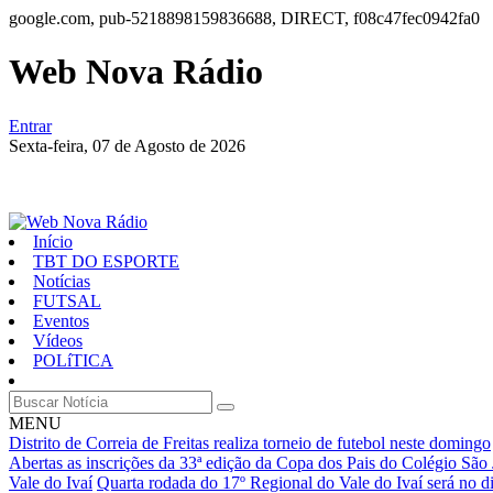
google.com, pub-5218898159836688, DIRECT, f08c47fec0942fa0
Web Nova Rádio
Entrar
Sexta-feira,
07 de Agosto de 2026
Início
TBT DO ESPORTE
Notícias
FUTSAL
Eventos
Vídeos
POLíTICA
MENU
Distrito de Correia de Freitas realiza torneio de futebol neste domingo
Abertas as inscrições da 33ª edição da Copa dos Pais do Colégio São
Vale do Ivaí
Quarta rodada do 17º Regional do Vale do Ivaí será no d