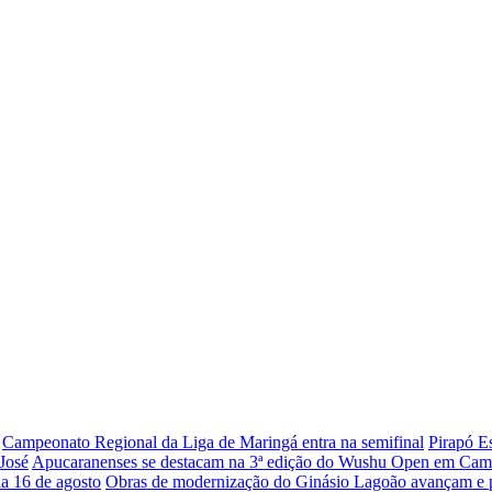
Campeonato Regional da Liga de Maringá entra na semifinal
Pirapó E
 José
Apucaranenses se destacam na 3ª edição do Wushu Open em Cam
ia 16 de agosto
Obras de modernização do Ginásio Lagoão avançam e par