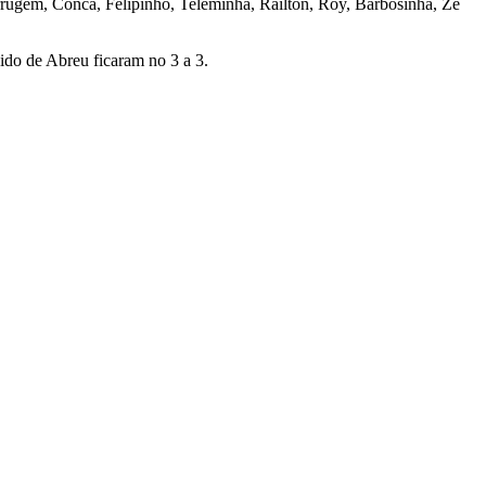
rrugem, Conca, Felipinho, Teleminha, Railton, Roy, Barbosinha, Zé
ido de Abreu ficaram no 3 a 3.