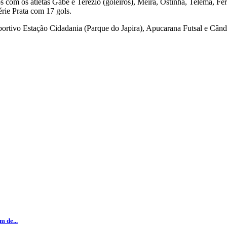
com os atletas Gabe e Terézio (goleiros), Meira, Ostinha, Telema, Fe
rie Prata com 17 gols.
ortivo Estação Cidadania (Parque do Japira), Apucarana Futsal e Când
 de...