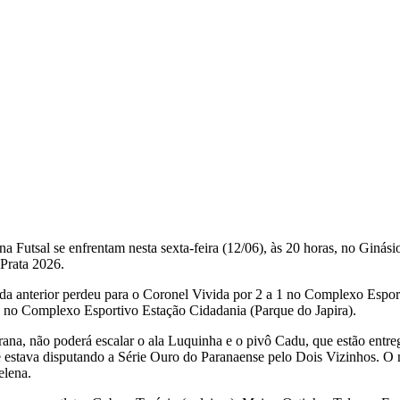
 Futsal se enfrentam nesta sexta-feira (12/06), às 20 horas, no Giná
 Prata 2026.
a anterior perdeu para o Coronel Vivida por 2 a 1 no Complexo Espor
 0 no Complexo Esportivo Estação Cidadania (Parque do Japira).
carana, não poderá escalar o ala Luquinha e o pivô Cadu, que estão en
e estava disputando a Série Ouro do Paranaense pelo Dois Vizinhos. 
elena.