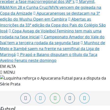
receber a fase macrorregional dos JAP`s
Marymil,
R&M/Km 28 e Cunha Cruz/MVN vencem de goleada na
Copa da Amizade
Apucaranenses se destacam na 3ª
edição do Wushu Open em Cambira
Abertas as
inscrições da 33ª edição da Copa dos Pais do Colégio São
José
Copa Avoap de Voleibol Feminino tem mais uma
rodada na fase inicial
Campeonato Amador do Vale do
Ivaí tem a terceira rodada da segunda fase
Munhoz de
Melo e Itambé saem na frente na semifinal da Liga de
Maringá
Pirapó e Baiano disputam o título da Taça
Avelino Fenato neste domingo
EM ALTA
MENU
Futsal