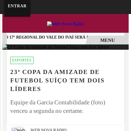
google.com, pub-5218898159836688, DIRECT, f08c47fec0942fa0
ENTRAR
 17º REGIONAL DO VALE DO IVAÍ SERÁ NO DIA 16 DE AGOSTO
MENU
EM ALTA
ESPORTES
23ª COPA DA AMIZADE DE
FUTEBOL SUÍÇO TEM DOIS
LÍDERES
Equipe da Garcia Contabilidade (foto)
venceu a segunda no certame.
WEB NOVA RÁDIO