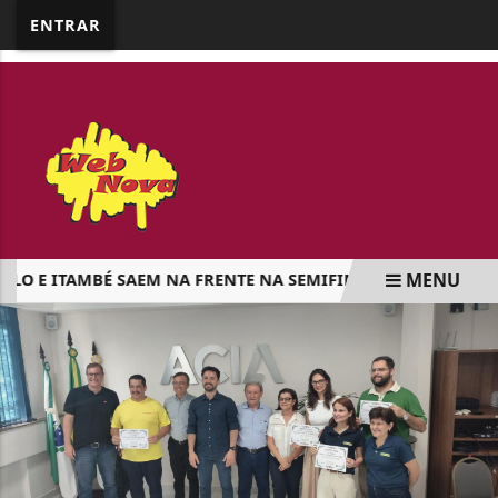
google.com, pub-5218898159836688, DIRECT,
ENTRAR
f08c47fec0942fa0
MENU
E ITAMBÉ SAEM NA FRENTE NA SEMIFINAL DA LIGA DE MAR
EM ALTA