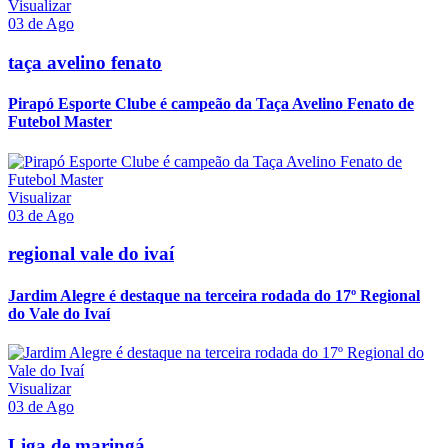
Visualizar
03 de Ago
taça avelino fenato
Pirapó Esporte Clube é campeão da Taça Avelino Fenato de
Futebol Master
Visualizar
03 de Ago
regional vale do ivaí
Jardim Alegre é destaque na terceira rodada do 17º Regional
do Vale do Ivaí
Visualizar
03 de Ago
Liga de maringá