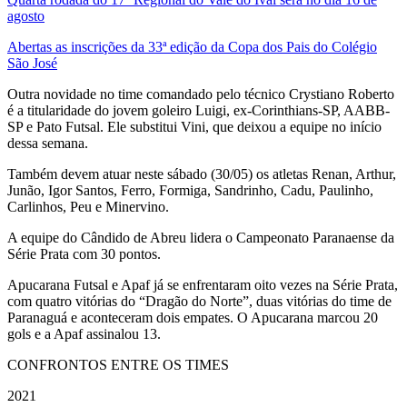
agosto
Abertas as inscrições da 33ª edição da Copa dos Pais do Colégio
São José
Outra novidade no time comandado pelo técnico Crystiano Roberto
é a titularidade do jovem goleiro Luigi, ex-Corinthians-SP, AABB-
SP e Pato Futsal. Ele substitui Vini, que deixou a equipe no início
dessa semana.
Também devem atuar neste sábado (30/05) os atletas Renan, Arthur,
Junão, Igor Santos, Ferro, Formiga, Sandrinho, Cadu, Paulinho,
Carlinhos, Peu e Minervino.
A equipe do Cândido de Abreu lidera o Campeonato Paranaense da
Série Prata com 30 pontos.
Apucarana Futsal e Apaf já se enfrentaram oito vezes na Série Prata,
com quatro vitórias do “Dragão do Norte”, duas vitórias do time de
Paranaguá e aconteceram dois empates. O Apucarana marcou 20
gols e a Apaf assinalou 13.
CONFRONTOS ENTRE OS TIMES
2021