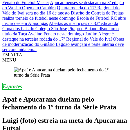
Fenato de Futebol Master
Apucaranenses se destacam na 3ª edição
do Wushu Open em Cambira
Quarta rodada do 17º Regional do
Vale do Ivaí será no dia 16 de agosto
Distrito de Correia de Freitas
realiza torneio de futebol neste domingo
Escola de Futebol RC abre
inscrições em Arapongas
Abertas as inscrições da 33ª edição da
Copa dos Pais do Colégio São José
Pirapó e Baiano disputam o
título da Taça Avelino Fenato neste domingo
Jardim Alegre é
destaque na terceira rodada do 17º Regional do Vale do Ivaí
Obras
de modernização do Ginásio Lagoão avançam e parte interna deve
ser concluída em...
EM ALTA
MENU
Esportes
Apaf e Apucarana duelam pelo
fechamento do 1º turno da Série Prata
Luigi (foto) estreia na meta do Apucarana
Futsal