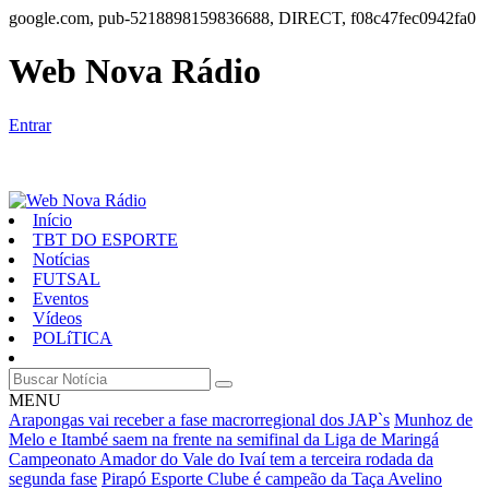
google.com, pub-5218898159836688, DIRECT, f08c47fec0942fa0
Web Nova Rádio
Entrar
Início
TBT DO ESPORTE
Notícias
FUTSAL
Eventos
Vídeos
POLíTICA
MENU
Arapongas vai receber a fase macrorregional dos JAP`s
Munhoz de
Melo e Itambé saem na frente na semifinal da Liga de Maringá
Campeonato Amador do Vale do Ivaí tem a terceira rodada da
segunda fase
Pirapó Esporte Clube é campeão da Taça Avelino