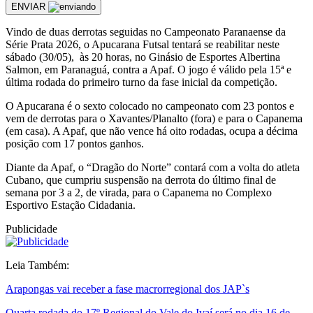
ENVIAR
Vindo de duas derrotas seguidas no Campeonato Paranaense da
Série Prata 2026, o Apucarana Futsal tentará se reabilitar neste
sábado (30/05), às 20 horas, no Ginásio de Esportes Albertina
Salmon, em Paranaguá, contra a Apaf. O jogo é válido pela 15ª e
última rodada do primeiro turno da fase inicial da competição.
O Apucarana é o sexto colocado no campeonato com 23 pontos e
vem de derrotas para o Xavantes/Planalto (fora) e para o Capanema
(em casa). A Apaf, que não vence há oito rodadas, ocupa a décima
posição com 17 pontos ganhos.
Diante da Apaf, o “Dragão do Norte” contará com a volta do atleta
Cubano, que cumpriu suspensão na derrota do último final de
semana por 3 a 2, de virada, para o Capanema no Complexo
Esportivo Estação Cidadania.
Publicidade
Leia Também:
Arapongas vai receber a fase macrorregional dos JAP`s
Quarta rodada do 17º Regional do Vale do Ivaí será no dia 16 de