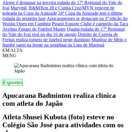
Alegre é destaque na terceira rodada do 17º Regional do Vale do
Ivaí
Marymil, R&M/Km 28 e Cunha Cruz/MVN vencem de
goleada na Copa da Amizade
24ª Copa da Amizade tem a última
rodada da primeira fase
Apucaranenses se destacam na 3ª edição do
Wushu Open em Cambira
Pirapó Esporte Clube é campeão da Taça
Avelino Fenato de Futebol Master
Quarta rodada do 17º Regional
do Vale do Ivaí será no dia 16 de agosto
Distrito de Correia de
Freitas realiza torneio de futebol neste domingo
Munhoz de Melo e
Itambé saem na frente na semifinal da Liga de Maringá
EM ALTA
MENU
Esportes
Apucarana Badminton realiza clínica
com atleta do Japão
Atleta Shusei Kubota (foto) esteve no
Colégio São José para atividades com os