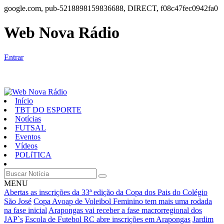
google.com, pub-5218898159836688, DIRECT, f08c47fec0942fa0
Web Nova Rádio
Entrar
Início
TBT DO ESPORTE
Notícias
FUTSAL
Eventos
Vídeos
POLíTICA
MENU
Abertas as inscrições da 33ª edição da Copa dos Pais do Colégio
São José
Copa Avoap de Voleibol Feminino tem mais uma rodada
na fase inicial
Arapongas vai receber a fase macrorregional dos
JAP`s
Escola de Futebol RC abre inscrições em Arapongas
Jardim