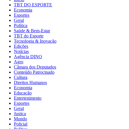
TBT DO ESPORTE
Economia
Esportes
Geral
Política
Saúde & Bem-Estar
TBT do Esporte
Tecnologia & Inovação
Edições
Notícias
Agência DINO
Agro
Câmara dos Deputados
Conteúdo Patrocinado
Cultura
Direitos Humanos
Economia
Educação
Entretenimento
Esportes
Geral
Justiça
Mundo
Policial