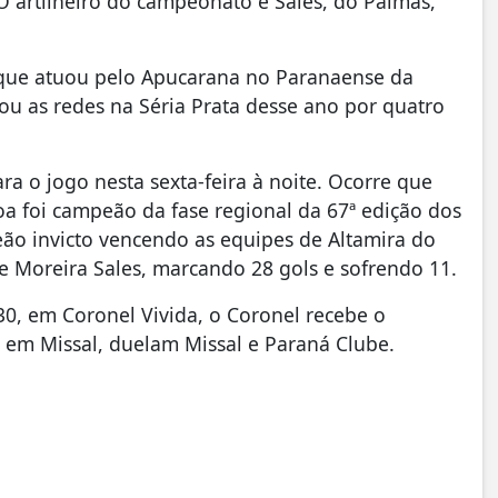
O artilheiro do campeonato é Sales, do Palmas,
, que atuou pelo Apucarana no Paranaense da
ou as redes na Séria Prata desse ano por quatro
a o jogo nesta sexta-feira à noite. Ocorre que
oa foi campeão da fase regional da 67ª edição dos
eão invicto vencendo as equipes de Altamira do
e Moreira Sales, marcando 28 gols e sofrendo 11.
0, em Coronel Vivida, o Coronel recebe o
0, em Missal, duelam Missal e Paraná Clube.