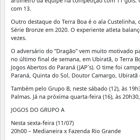
artilheiro da equipe na competição com 11 gols. 
com 13.
Outro destaque do Terra Boa é o ala Custelinha
Série Bronze em 2020. O experiente atleta balanç
vezes.
O adversário do “Dragão” vem muito motivado par
no último final de semana, em Ubiratã, o Terra B
Jogos Abertos do Paraná (JAP´s). O time foi camp
Paraná, Quinta do Sol, Doutor Camargo, Ubiratã 
Também pelo Grupo B, neste sábado (12), às 19h3
Palmas. Já na próxima quarta-feira (16), às 20h3
JOGOS DO GRUPO A
Nesta sexta-feira (11/07)
20h00 – Medianeira x Fazenda Rio Grande