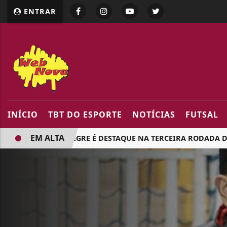
google.com, pub-5218898159836688, DIRECT, f08c47fec094
ENTRAR
INÍCIO
TBT DO ESPORTE
NOTÍCIAS
FUTSAL
EM ALTA
JARDIM ALEGRE É DESTAQUE NA TERCEIRA RODADA DO 17º