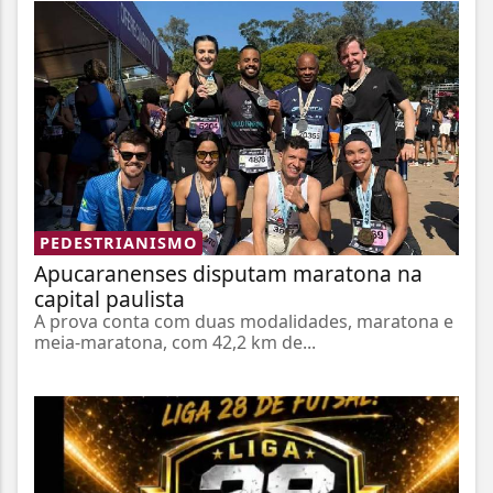
PEDESTRIANISMO
Apucaranenses disputam maratona na
capital paulista
A prova conta com duas modalidades, maratona e
meia-maratona, com 42,2 km de...