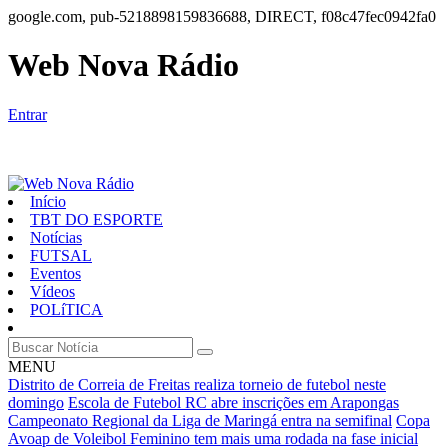
google.com, pub-5218898159836688, DIRECT, f08c47fec0942fa0
Web Nova Rádio
Entrar
Início
TBT DO ESPORTE
Notícias
FUTSAL
Eventos
Vídeos
POLíTICA
MENU
Distrito de Correia de Freitas realiza torneio de futebol neste
domingo
Escola de Futebol RC abre inscrições em Arapongas
Campeonato Regional da Liga de Maringá entra na semifinal
Copa
Avoap de Voleibol Feminino tem mais uma rodada na fase inicial