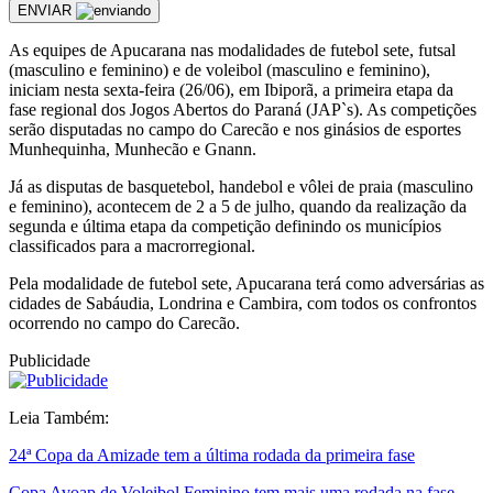
ENVIAR
As equipes de Apucarana nas modalidades de futebol sete, futsal
(masculino e feminino) e de voleibol (masculino e feminino),
iniciam nesta sexta-feira (26/06), em Ibiporã, a primeira etapa da
fase regional dos Jogos Abertos do Paraná (JAP`s). As competições
serão disputadas no campo do Carecão e nos ginásios de esportes
Munhequinha, Munhecão e Gnann.
Já as disputas de basquetebol, handebol e vôlei de praia (masculino
e feminino), acontecem de 2 a 5 de julho, quando da realização da
segunda e última etapa da competição definindo os municípios
classificados para a macrorregional.
Pela modalidade de futebol sete, Apucarana terá como adversárias as
cidades de Sabáudia, Londrina e Cambira, com todos os confrontos
ocorrendo no campo do Carecão.
Publicidade
Leia Também:
24ª Copa da Amizade tem a última rodada da primeira fase
Copa Avoap de Voleibol Feminino tem mais uma rodada na fase