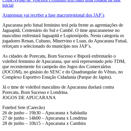
inicial
Arapongas vai receber a fase macrorregional dos JAP`s
Apucarana pelo futsal feminino terá pela frente as agremiações de
Jaguapitã, Centenário do Sul e Cambé. O time apucaranense no
masculino enfrentará Jaguapitã e Lupionópolis. Nesta categoria os
jogadores Renan, Cubano, Minervino e Luan, do Apucarana Futsal,
reforçam o selecionado do município nos JAP´s.
As cidades de Porecatu, Bom Sucesso e Ibiporã enfrentarão o
voleibol feminino de Apucarana, que será representado pelo TDM,
que recentemente foi campeão dos Jogos dos Comerciários
(JOCOM), no ginásio do SESC e do Quadrangular do Vênus, no
Complexo Esportivo Estação Cidadania (Parque do Japira).
Já o time de voleibol masculino de Apucarana duelará contra
Porecatu, Bom Sucesso e Londrina.
JOGOS DE APUCARANA
Futebol Sete (Carecão)
26 de junho – 19h30 – Apucarana x Sabáudia
27 de junho – 14h00 – Apucarana x Londrina
28 de junho – 10h15 – Apucarana x Cambira