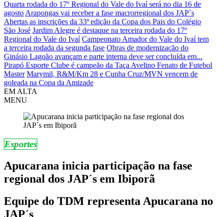
Quarta rodada do 17º Regional do Vale do Ivaí será no dia 16 de
agosto
Arapongas vai receber a fase macrorregional dos JAP`s
Abertas as inscrições da 33ª edição da Copa dos Pais do Colégio
São José
Jardim Alegre é destaque na terceira rodada do 17º
Regional do Vale do Ivaí
Campeonato Amador do Vale do Ivaí tem
a terceira rodada da segunda fase
Obras de modernização do
Ginásio Lagoão avançam e parte interna deve ser concluída em...
Pirapó Esporte Clube é campeão da Taça Avelino Fenato de Futebol
Master
Marymil, R&M/Km 28 e Cunha Cruz/MVN vencem de
goleada na Copa da Amizade
EM ALTA
MENU
Esportes
Apucarana inicia participação na fase
regional dos JAP´s em Ibiporã
Equipe do TDM representa Apucarana no
JAP´s