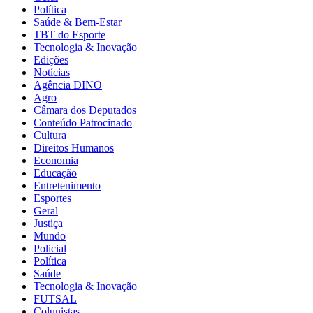
Política
Saúde & Bem-Estar
TBT do Esporte
Tecnologia & Inovação
Edições
Notícias
Agência DINO
Agro
Câmara dos Deputados
Conteúdo Patrocinado
Cultura
Direitos Humanos
Economia
Educação
Entretenimento
Esportes
Geral
Justiça
Mundo
Policial
Política
Saúde
Tecnologia & Inovação
FUTSAL
Colunistas