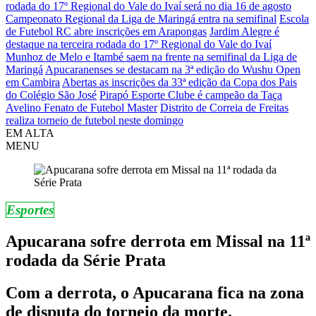
rodada do 17º Regional do Vale do Ivaí será no dia 16 de agosto
Campeonato Regional da Liga de Maringá entra na semifinal
Escola
de Futebol RC abre inscrições em Arapongas
Jardim Alegre é
destaque na terceira rodada do 17º Regional do Vale do Ivaí
Munhoz de Melo e Itambé saem na frente na semifinal da Liga de
Maringá
Apucaranenses se destacam na 3ª edição do Wushu Open
em Cambira
Abertas as inscrições da 33ª edição da Copa dos Pais
do Colégio São José
Pirapó Esporte Clube é campeão da Taça
Avelino Fenato de Futebol Master
Distrito de Correia de Freitas
realiza torneio de futebol neste domingo
EM ALTA
MENU
Esportes
Apucarana sofre derrota em Missal na 11ª
rodada da Série Prata
Com a derrota, o Apucarana fica na zona
de disputa do torneio da morte.