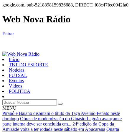
google.com, pub-5218898159836688, DIRECT, f08c47fec0942fa0
Web Nova Rádio
Entrar
Início
TBT DO ESPORTE
Notícias
FUTSAL
Eventos
Vídeos
POLíTICA
MENU
Pirapó e Baiano disputam o título da Taça Avelino Fenato neste
domingo
Obras de modernização do Ginásio Lagoão avançam e
parte interna deve ser concluída em...
24ª edição da Copa da
Amizade volta a ter rodada neste sábado em Apucarana
Quarta