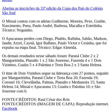
Abertas as inscrições da 33ª edição da Copa dos Pais do Colégio
São José
O Missal contou com os atletas Guilherme, Moreira, Pexe, Grafite,
Nascimento, Pneu, Paulo André, Barbosa, Macaíba e Estrelinha.
Técnico: Neguinho.
O Apucarana perdeu com Diego, Phablo, Rafinha, Sabão, Madson,
Jandir, Aryel, Caynã, Igor Balbino, Paulo Victor e Cesinha, que foi
expulso na etapa final. Técnico: Edgar Almeida.
Os demais resultados nesse sábado foram: Paraná Clube 2 x 2
Mangueirinha, Planalto 1 x 2 São Joseense, Fazenda 4 x 1 Dois
Vizinhos, Guaíra 5 x 4 Palotina e Terra Boa 2 x 3 Santa Helena.
O time de Dois Vizinhos segue na liderança com 27 pontos, seguido
por Mangueirinha, Paraná Clube e Terra Boa 20; Fazenda 19;
Coronel 16; Clevelândia, Palmas, Planalto e Medianeira 15; Santa
Helena 14; Missal e Apucarana 13; Guaíra e Palotina 10; e São
Joseense com 6.
FONTE/CRÉDITOS:
Raul César dos Reis
FONTE/CRÉDITOS (IMAGEM DE CAPA):
Reprodução internet.
Facebook