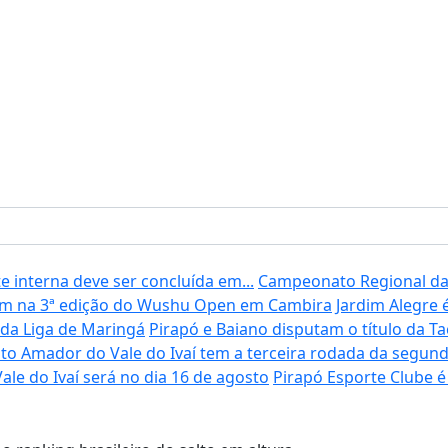
interna deve ser concluída em...
Campeonato Regional da 
am na 3ª edição do Wushu Open em Cambira
Jardim Alegre 
 da Liga de Maringá
Pirapó e Baiano disputam o título da T
 Amador do Vale do Ivaí tem a terceira rodada da segund
le do Ivaí será no dia 16 de agosto
Pirapó Esporte Clube 