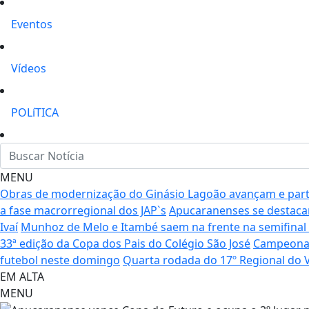
Eventos
Vídeos
POLíTICA
MENU
Obras de modernização do Ginásio Lagoão avançam e parte 
a fase macrorregional dos JAP`s
Apucaranenses se destac
Ivaí
Munhoz de Melo e Itambé saem na frente na semifinal
33ª edição da Copa dos Pais do Colégio São José
Campeonato
futebol neste domingo
Quarta rodada do 17º Regional do Va
EM ALTA
MENU