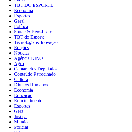
TBT DO ESPORTE
Economia
Esportes
Geral
Política
Saúde & Bem-Estar
TBT do Esporte
Tecnologia & Inovação
Edições
Notícias
Agência DINO
Agro
Câmara dos Deputados
Conteúdo Patrocinado
Cultura
Direitos Humanos
Economia
Educação
Entretenimento
Esportes
Geral
Justiça
Mundo
Policial