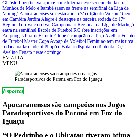
Ginásio Lagoão avançam e parte interna deve ser concluída em...
Munhoz de Melo e Itambé saem na frente na semifinal da Liga de
Maringá
Apucaranenses se destacam na 3ª edição do Wushu Open
em Cambira
Jardim Alegre é destaque na terceira rodada do 17º
Regional do Vale do Ivaí
Campeonato Regional da Liga de Maringá
entra na semifinal
Escola de Futebol RC abre inscrições em
Arapongas
Pirapó Esporte Clube é campeão da Taça Avelino Fenato
de Futebol Master
Copa Avoap de Voleibol Feminino tem mais uma
rodada na fase inicial
Pirapó e Baiano disputam o título da Taça
Avelino Fenato neste domingo
EM ALTA
MENU
Esportes
Apucaranenses são campeões nos Jogos
Paradesportivos do Paraná em Foz do
Iguaçu
“O Pedrinho e o Ubiratan tiveram ótima