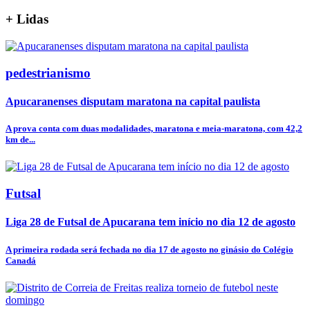
+
Lidas
pedestrianismo
Apucaranenses disputam maratona na capital paulista
A prova conta com duas modalidades, maratona e meia-maratona, com 42,2
km de...
Futsal
Liga 28 de Futsal de Apucarana tem início no dia 12 de agosto
A primeira rodada será fechada no dia 17 de agosto no ginásio do Colégio
Canadá