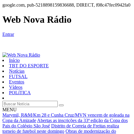
google.com, pub-5218898159836688, DIRECT, f08c47fec0942fa0
Web Nova Rádio
Entrar
Início
TBT DO ESPORTE
Notícias
FUTSAL
Eventos
Vídeos
POLíTICA
MENU
Marymil, R&M/Km 28 e Cunha Cruz/MVN vencem de goleada na
Copa da Amizade
Abertas as inscrições da 33ª edição da Copa dos
Pais do Colégio São José
Distrito de Correia de Freitas realiza
torneio de futebol neste domingo
Obras de modernização do