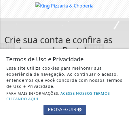
Crie sua conta e confira as
vantagens do Portal
Termos de Uso e Privacidade
Você pode ler matérias exclusivas, anunciar
classificados e muito mais!
Esse site utiliza cookies para melhorar sua
experiência de navegação. Ao continuar o acesso,
entendemos que você concorda com nossos Termos
CRIAR MINHA CONTA
de Uso e Privacidade.
PARA MAIS INFORMAÇÕES,
ACESSE NOSSOS TERMOS
CLICANDO AQUI
PROSSEGUIR
::: Web Nova Rádio :::