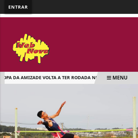
google.com, pub-5218898159836688, DIRECT,
ENTRAR
f08c47fec0942fa0
MENU
OPA DA AMIZADE VOLTA A TER RODADA NESTE SÁBADO EM AP
EM ALTA