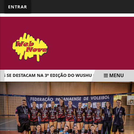
google.com, pub-5218898159836688, DIRECT,
ENTRAR
f08c47fec0942fa0
MENU
E DESTACAM NA 3ª EDIÇÃO DO WUSHU OPEN EM CAMBIRA
EM ALTA