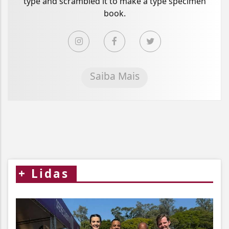
type and scrambled it to make a type specimen
book.
Saiba Mais
+
Lidas