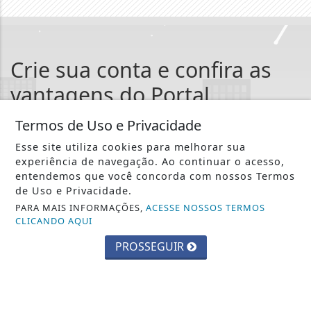
Crie sua conta e confira as
vantagens do Portal
Você pode ler matérias exclusivas, anunciar
Termos de Uso e Privacidade
classificados e muito mais!
Esse site utiliza cookies para melhorar sua
experiência de navegação. Ao continuar o acesso,
entendemos que você concorda com nossos Termos
CRIAR MINHA CONTA
de Uso e Privacidade.
PARA MAIS INFORMAÇÕES,
ACESSE NOSSOS TERMOS
CLICANDO AQUI
PROSSEGUIR
::: Web Nova Rádio :::