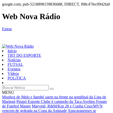
google.com, pub-5218898159836688, DIRECT, f08c47fec0942fa0
Web Nova Rádio
Entrar
Início
TBT DO ESPORTE
Notícias
FUTSAL
Eventos
Vídeos
POLíTICA
MENU
Munhoz de Melo e Itambé saem na frente na semifinal da Liga de
Maringá
Pirapó Esporte Clube é campeão da Taça Avelino Fenato
de Futebol Master
Marymil, R&M/Km 28 e Cunha Cruz/MVN
vencem de goleada na Copa da Amizade
Apucaranenses se