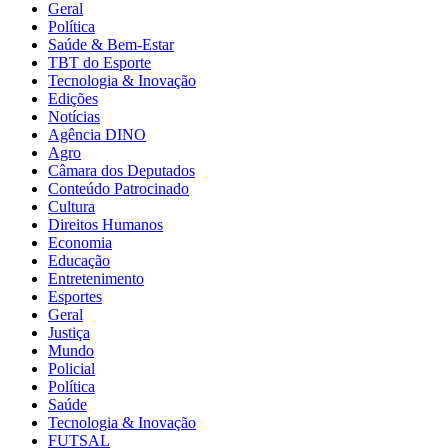
Geral
Política
Saúde & Bem-Estar
TBT do Esporte
Tecnologia & Inovação
Edições
Notícias
Agência DINO
Agro
Câmara dos Deputados
Conteúdo Patrocinado
Cultura
Direitos Humanos
Economia
Educação
Entretenimento
Esportes
Geral
Justiça
Mundo
Policial
Política
Saúde
Tecnologia & Inovação
FUTSAL