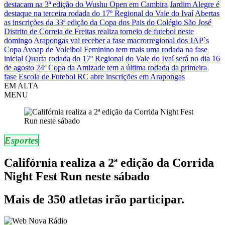
destacam na 3ª edição do Wushu Open em Cambira
Jardim Alegre é
destaque na terceira rodada do 17º Regional do Vale do Ivaí
Abertas
as inscrições da 33ª edição da Copa dos Pais do Colégio São José
Distrito de Correia de Freitas realiza torneio de futebol neste
domingo
Arapongas vai receber a fase macrorregional dos JAP`s
Copa Avoap de Voleibol Feminino tem mais uma rodada na fase
inicial
Quarta rodada do 17º Regional do Vale do Ivaí será no dia 16
de agosto
24ª Copa da Amizade tem a última rodada da primeira
fase
Escola de Futebol RC abre inscrições em Arapongas
EM ALTA
MENU
Esportes
Califórnia realiza a 2ª edição da Corrida
Night Fest Run neste sábado
Mais de 350 atletas irão participar.