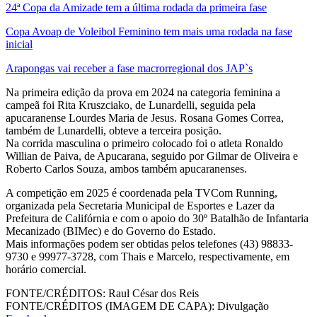
24ª Copa da Amizade tem a última rodada da primeira fase
Copa Avoap de Voleibol Feminino tem mais uma rodada na fase
inicial
Arapongas vai receber a fase macrorregional dos JAP`s
Na primeira edição da prova em 2024 na categoria feminina a
campeã foi Rita Kruszciako, de Lunardelli, seguida pela
apucaranense Lourdes Maria de Jesus. Rosana Gomes Correa,
também de Lunardelli, obteve a terceira posição.
Na corrida masculina o primeiro colocado foi o atleta Ronaldo
Willian de Paiva, de Apucarana, seguido por Gilmar de Oliveira e
Roberto Carlos Souza, ambos também apucaranenses.
A competição em 2025 é coordenada pela TVCom Running,
organizada pela Secretaria Municipal de Esportes e Lazer da
Prefeitura de Califórnia e com o apoio do 30º Batalhão de Infantaria
Mecanizado (BIMec) e do Governo do Estado.
Mais informações podem ser obtidas pelos telefones (43) 98833-
9730 e 99977-3728, com Thais e Marcelo, respectivamente, em
horário comercial.
FONTE/CRÉDITOS:
Raul César dos Reis
FONTE/CRÉDITOS (IMAGEM DE CAPA):
Divulgação