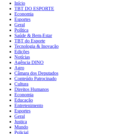
Início
TBT DO ESPORTE
Economia
Esportes
Geral
Política
Saúde & Bem-Estar
TBT do Esporte
Tecnologia & Inovação
Edições
Notícias
Agência DINO
Agro
Câmara dos Deputados
Conteúdo Patrocinado
Cultura
Direitos Humanos
Economia
Educação
Entretenimento
Esportes
Geral
Justiça
Mundo
Policial