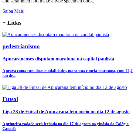
and scrambled it to make a type specimen book.
Saiba Mais
+
Lidas
pedestrianismo
Apucaranenses disputam maratona na capital paulista
A prova conta com duas modalidades, maratona e meia-maratona, com 42,2
km de...
Futsal
Liga 28 de Futsal de Apucarana tem início no dia 12 de agosto
A primeira rodada será fechada no dia 17 de agosto no ginásio do Colégio
Canadá