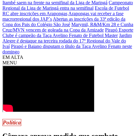
Itambé saem na frente na semifinal da Liga de Maringá
Campeonato
Regional da Liga de Maringá entra na semifinal
Escola de Futebol
RC abre inscrições em Arapongas
Arapongas vai receber a fase
macrorregional dos JAP`s
Abertas as inscrições da 33ª edição da
Copa dos Pais do Colégio São José
Marymil, R&M/Km 28 e Cunha
Cruz/MVN vencem de goleada na Copa da Amizade
Pirapó Esporte
Clube é campeão da Taça Avelino Fenato de Futebol Master
Jardim
Alegre é destaque na terceira rodada do 17º Regional do Vale do
Ivaí
Pirapó e Baiano disputam o título da Taça Avelino Fenato neste
domingo
EM ALTA
MENU
Política
Câmara aprova medida que combate