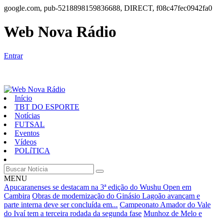
google.com, pub-5218898159836688, DIRECT, f08c47fec0942fa0
Web Nova Rádio
Entrar
Início
TBT DO ESPORTE
Notícias
FUTSAL
Eventos
Vídeos
POLíTICA
MENU
Apucaranenses se destacam na 3ª edição do Wushu Open em
Cambira
Obras de modernização do Ginásio Lagoão avançam e
parte interna deve ser concluída em...
Campeonato Amador do Vale
do Ivaí tem a terceira rodada da segunda fase
Munhoz de Melo e