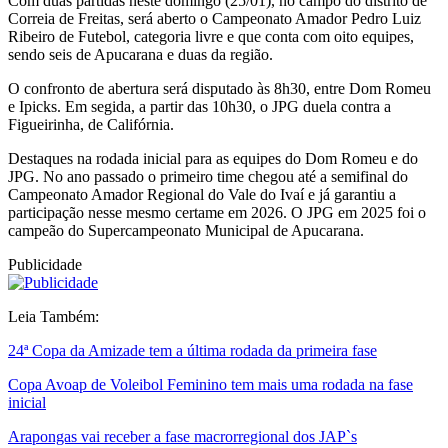
Com duas partidas neste domingo (25/01), no campo do distrito de
Correia de Freitas, será aberto o Campeonato Amador Pedro Luiz
Ribeiro de Futebol, categoria livre e que conta com oito equipes,
sendo seis de Apucarana e duas da região.
O confronto de abertura será disputado às 8h30, entre Dom Romeu
e Ipicks. Em segida, a partir das 10h30, o JPG duela contra a
Figueirinha, de Califórnia.
Destaques na rodada inicial para as equipes do Dom Romeu e do
JPG. No ano passado o primeiro time chegou até a semifinal do
Campeonato Amador Regional do Vale do Ivaí e já garantiu a
participação nesse mesmo certame em 2026. O JPG em 2025 foi o
campeão do Supercampeonato Municipal de Apucarana.
Publicidade
Leia Também:
24ª Copa da Amizade tem a última rodada da primeira fase
Copa Avoap de Voleibol Feminino tem mais uma rodada na fase
inicial
Arapongas vai receber a fase macrorregional dos JAP`s