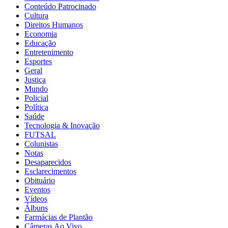
Conteúdo Patrocinado
Cultura
Direitos Humanos
Economia
Educação
Entretenimento
Esportes
Geral
Justiça
Mundo
Policial
Política
Saúde
Tecnologia & Inovação
FUTSAL
Colunistas
Notas
Desaparecidos
Esclarecimentos
Obituário
Eventos
Vídeos
Álbuns
Farmácias de Plantão
Câmeras Ao Vivo