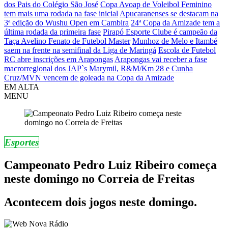
dos Pais do Colégio São José
Copa Avoap de Voleibol Feminino
tem mais uma rodada na fase inicial
Apucaranenses se destacam na
3ª edição do Wushu Open em Cambira
24ª Copa da Amizade tem a
última rodada da primeira fase
Pirapó Esporte Clube é campeão da
Taça Avelino Fenato de Futebol Master
Munhoz de Melo e Itambé
saem na frente na semifinal da Liga de Maringá
Escola de Futebol
RC abre inscrições em Arapongas
Arapongas vai receber a fase
macrorregional dos JAP`s
Marymil, R&M/Km 28 e Cunha
Cruz/MVN vencem de goleada na Copa da Amizade
EM ALTA
MENU
Esportes
Campeonato Pedro Luiz Ribeiro começa
neste domingo no Correia de Freitas
Acontecem dois jogos neste domingo.