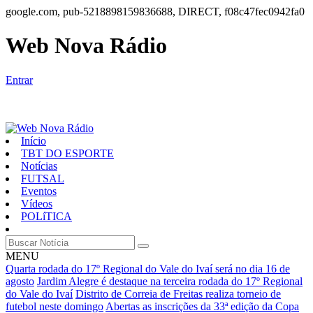
google.com, pub-5218898159836688, DIRECT, f08c47fec0942fa0
Web Nova Rádio
Entrar
Início
TBT DO ESPORTE
Notícias
FUTSAL
Eventos
Vídeos
POLíTICA
MENU
Quarta rodada do 17º Regional do Vale do Ivaí será no dia 16 de
agosto
Jardim Alegre é destaque na terceira rodada do 17º Regional
do Vale do Ivaí
Distrito de Correia de Freitas realiza torneio de
futebol neste domingo
Abertas as inscrições da 33ª edição da Copa