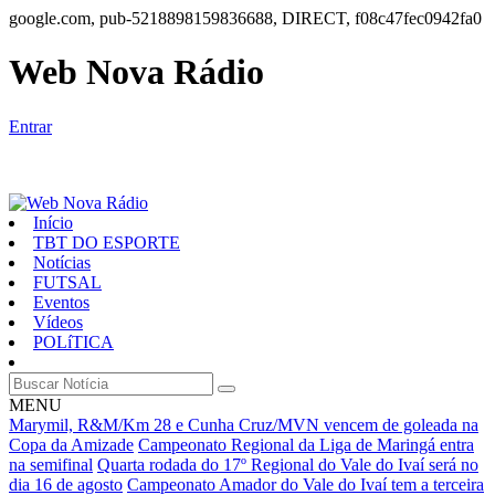
google.com, pub-5218898159836688, DIRECT, f08c47fec0942fa0
Web Nova Rádio
Entrar
Início
TBT DO ESPORTE
Notícias
FUTSAL
Eventos
Vídeos
POLíTICA
MENU
Marymil, R&M/Km 28 e Cunha Cruz/MVN vencem de goleada na
Copa da Amizade
Campeonato Regional da Liga de Maringá entra
na semifinal
Quarta rodada do 17º Regional do Vale do Ivaí será no
dia 16 de agosto
Campeonato Amador do Vale do Ivaí tem a terceira