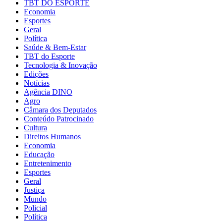
TBT DO ESPORTE
Economia
Esportes
Geral
Política
Saúde & Bem-Estar
TBT do Esporte
Tecnologia & Inovação
Edições
Notícias
Agência DINO
Agro
Câmara dos Deputados
Conteúdo Patrocinado
Cultura
Direitos Humanos
Economia
Educação
Entretenimento
Esportes
Geral
Justiça
Mundo
Policial
Política