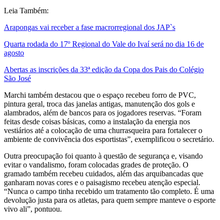
Leia Também:
Arapongas vai receber a fase macrorregional dos JAP`s
Quarta rodada do 17º Regional do Vale do Ivaí será no dia 16 de
agosto
Abertas as inscrições da 33ª edição da Copa dos Pais do Colégio
São José
Marchi também destacou que o espaço recebeu forro de PVC,
pintura geral, troca das janelas antigas, manutenção dos gols e
alambrados, além de bancos para os jogadores reservas. “Foram
feitas desde coisas básicas, como a instalação da energia nos
vestiários até a colocação de uma churrasqueira para fortalecer o
ambiente de convivência dos esportistas”, exemplificou o secretário.
Outra preocupação foi quanto à questão de segurança e, visando
evitar o vandalismo, foram colocadas grades de proteção. O
gramado também recebeu cuidados, além das arquibancadas que
ganharam novas cores e o paisagismo recebeu atenção especial.
“Nunca o campo tinha recebido um tratamento tão completo. É uma
devolução justa para os atletas, para quem sempre manteve o esporte
vivo ali”, pontuou.