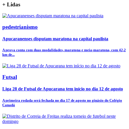
+
Lidas
pedestrianismo
Apucaranenses disputam maratona na capital paulista
A prova conta com duas modalidades, maratona e meia-maratona, com 42,2
km de...
Futsal
Liga 28 de Futsal de Apucarana tem início no dia 12 de agosto
A primeira rodada será fechada no dia 17 de agosto no ginásio do Colégio
Canadá