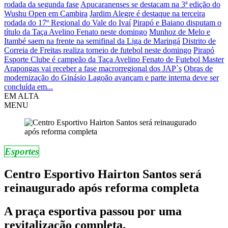
rodada da segunda fase
Apucaranenses se destacam na 3ª edição do
Wushu Open em Cambira
Jardim Alegre é destaque na terceira
rodada do 17º Regional do Vale do Ivaí
Pirapó e Baiano disputam o
título da Taça Avelino Fenato neste domingo
Munhoz de Melo e
Itambé saem na frente na semifinal da Liga de Maringá
Distrito de
Correia de Freitas realiza torneio de futebol neste domingo
Pirapó
Esporte Clube é campeão da Taça Avelino Fenato de Futebol Master
Arapongas vai receber a fase macrorregional dos JAP`s
Obras de
modernização do Ginásio Lagoão avançam e parte interna deve ser
concluída em...
EM ALTA
MENU
Esportes
Centro Esportivo Hairton Santos será
reinaugurado após reforma completa
A praça esportiva passou por uma
revitalização completa.