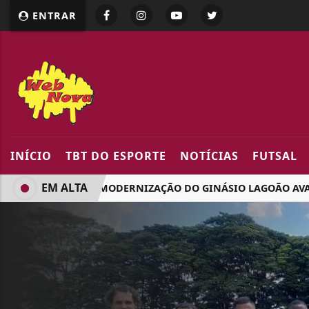
google.com, pub-5218898159836688, DIRECT, f08c47fec094
ENTRAR
INÍCIO
TBT DO ESPORTE
NOTÍCIAS
FUTSAL
EM ALTA
OBRAS DE MODERNIZAÇÃO DO GINÁSIO LAGOÃO AVANÇAM E