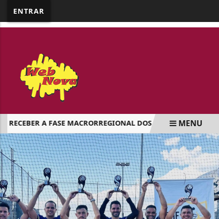
google.com, pub-5218898159836688, DIRECT,
ENTRAR
f08c47fec0942fa0
MENU
ECEBER A FASE MACRORREGIONAL DOS JAP`S
JARDIM ALE
EM ALTA