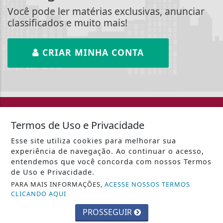
Você pode ler matérias exclusivas, anunciar
classificados e muito mais!
CRIAR MINHA CONTA
::: Web Nova Rádio :::
Termos de Uso e Privacidade
Esse site utiliza cookies para melhorar sua
experiência de navegação. Ao continuar o acesso,
entendemos que você concorda com nossos Termos
de Uso e Privacidade.
PARA MAIS INFORMAÇÕES,
ACESSE NOSSOS TERMOS
INÍCIO
|
SOBRE
|
PAINEL DO LEITOR
|
CLICANDO AQUI
EXPEDIENTE
|
TERMOS DE USO E PRIVACIDADE
|
PROSSEGUIR