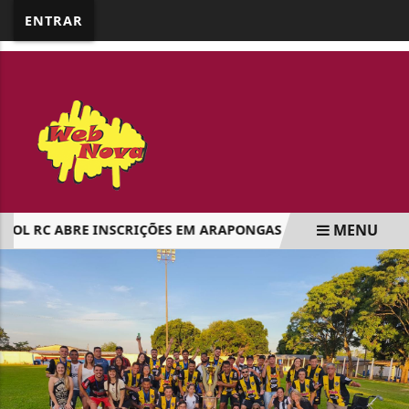
google.com, pub-5218898159836688, DIRECT,
ENTRAR
f08c47fec0942fa0
MENU
OL RC ABRE INSCRIÇÕES EM ARAPONGAS
CAMPEONATO AMA
EM ALTA