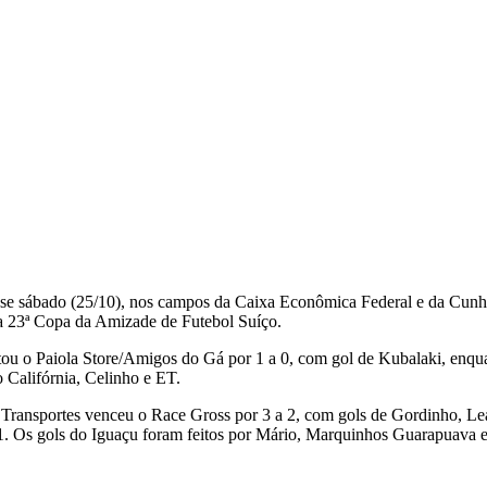
nesse sábado (25/10), nos campos da Caixa Econômica Federal e da Cunh
 da 23ª Copa da Amizade de Futebol Suíço.
rotou o Paiola Store/Amigos do Gá por 1 a 0, com gol de Kubalaki, en
o Califórnia, Celinho e ET.
ransportes venceu o Race Gross por 3 a 2, com gols de Gordinho, Lea
1. Os gols do Iguaçu foram feitos por Mário, Marquinhos Guarapuava