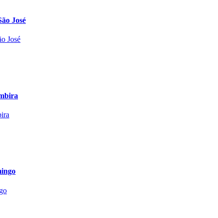
São José
mbira
mingo