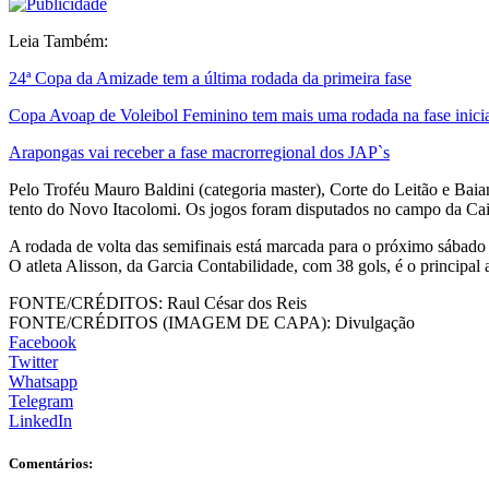
Leia Também:
24ª Copa da Amizade tem a última rodada da primeira fase
Copa Avoap de Voleibol Feminino tem mais uma rodada na fase inici
Arapongas vai receber a fase macrorregional dos JAP`s
Pelo Troféu Mauro Baldini (categoria master), Corte do Leitão e Bai
tento do Novo Itacolomi. Os jogos foram disputados no campo da Ca
A rodada de volta das semifinais está marcada para o próximo sábado 
O atleta Alisson, da Garcia Contabilidade, com 38 gols, é o principal 
FONTE/CRÉDITOS:
Raul César dos Reis
FONTE/CRÉDITOS (IMAGEM DE CAPA):
Divulgação
Facebook
Twitter
Whatsapp
Telegram
LinkedIn
Comentários: