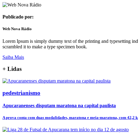
Publicado por:
Web Nova Rádio
Lorem Ipsum is simply dummy text of the printing and typesetting in
scrambled it to make a type specimen book.
Saiba Mais
+
Lidas
pedestrianismo
Apucaranenses disputam maratona na capital paulista
A prova conta com duas modalidades, maratona e meia-maratona, com 42,2 km