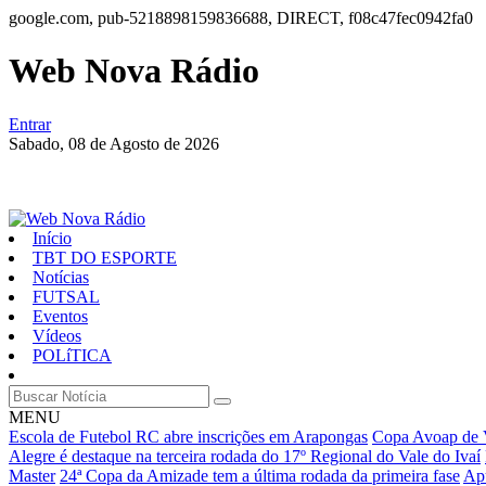
google.com, pub-5218898159836688, DIRECT, f08c47fec0942fa0
Web Nova Rádio
Entrar
Sabado,
08 de Agosto de 2026
Início
TBT DO ESPORTE
Notícias
FUTSAL
Eventos
Vídeos
POLíTICA
MENU
Escola de Futebol RC abre inscrições em Arapongas
Copa Avoap de V
Alegre é destaque na terceira rodada do 17º Regional do Vale do Ivaí
Master
24ª Copa da Amizade tem a última rodada da primeira fase
Ap