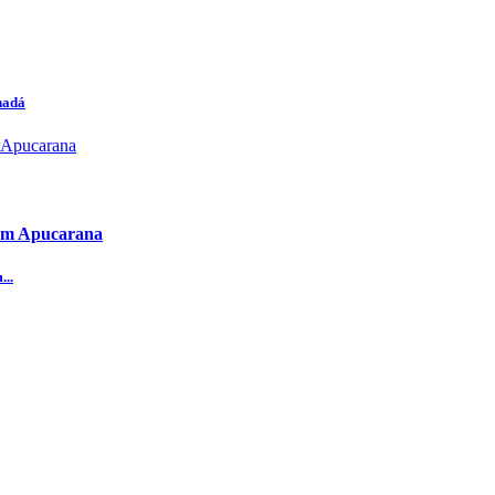
nadá
 em Apucarana
...