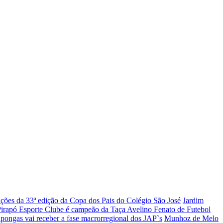
rições da 33ª edição da Copa dos Pais do Colégio São José
Jardim
irapó Esporte Clube é campeão da Taça Avelino Fenato de Futebol
pongas vai receber a fase macrorregional dos JAP`s
Munhoz de Melo