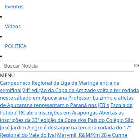
Eventos
Vídeos
POLíTICA
MENU
Campeonato Regional da Liga de Maringá entra na
semifinal
24ª edição da Copa da Amizade volta a ter rodada
neste sábado em Apucarana
Professor Luizinho e atletas
de Apucarana representam o Paraná nos JEB´s
Escola de
Futebol RC abre inscrições em Arapongas
Abertas as
inscrições da 33ª edição da Copa dos Pais do Colégio São
José
Jardim Alegre é destaque na terceira rodada do 17º
Regional do Vale do Ivaí
Marymil, R&M/Km 28 e Cunha