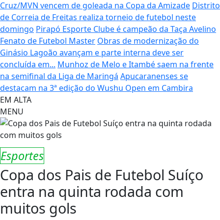
Cruz/MVN vencem de goleada na Copa da Amizade
Distrito
de Correia de Freitas realiza torneio de futebol neste
domingo
Pirapó Esporte Clube é campeão da Taça Avelino
Fenato de Futebol Master
Obras de modernização do
Ginásio Lagoão avançam e parte interna deve ser
concluída em...
Munhoz de Melo e Itambé saem na frente
na semifinal da Liga de Maringá
Apucaranenses se
destacam na 3ª edição do Wushu Open em Cambira
EM ALTA
MENU
Esportes
Copa dos Pais de Futebol Suíço
entra na quinta rodada com
muitos gols