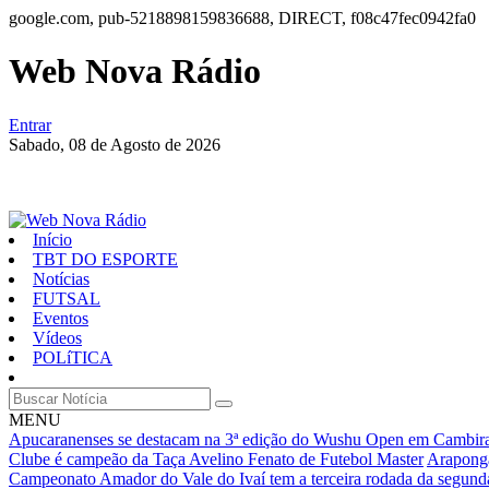
google.com, pub-5218898159836688, DIRECT, f08c47fec0942fa0
Web Nova Rádio
Entrar
Sabado,
08 de Agosto de 2026
Início
TBT DO ESPORTE
Notícias
FUTSAL
Eventos
Vídeos
POLíTICA
MENU
Apucaranenses se destacam na 3ª edição do Wushu Open em Cambir
Clube é campeão da Taça Avelino Fenato de Futebol Master
Araponga
Campeonato Amador do Vale do Ivaí tem a terceira rodada da segund