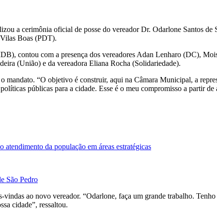
lizou a cerimônia oficial de posse do vereador Dr. Odarlone Santos de
z Vilas Boas (PDT).
(MDB), contou com a presença dos vereadores Adan Lenharo (DC), Mois
eira (União) e da vereadora Eliana Rocha (Solidariedade).
o mandato. “O objetivo é construir, aqui na Câmara Municipal, a repre
olíticas públicas para a cidade. Esse é o meu compromisso a partir de 
 o atendimento da população em áreas estratégicas
de São Pedro
s-vindas ao novo vereador. “Odarlone, faça um grande trabalho. Tenho 
sa cidade”, ressaltou.