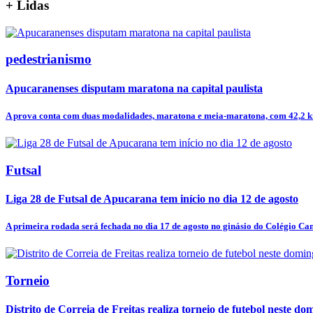
+
Lidas
pedestrianismo
Apucaranenses disputam maratona na capital paulista
A prova conta com duas modalidades, maratona e meia-maratona, com 42,2 km
Futsal
Liga 28 de Futsal de Apucarana tem início no dia 12 de agosto
A primeira rodada será fechada no dia 17 de agosto no ginásio do Colégio Ca
Torneio
Distrito de Correia de Freitas realiza torneio de futebol neste do