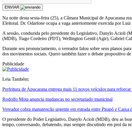
ENVIAR
Na noite desta sexta-feira (25), a Câmara Municipal de Apucarana rea
Eleitoral. Dr. Odarlone ocupa a vaga anteriormente exercida por Lui
A sessão, conduzida pelo presidente do Legislativo, Danylo Acioli 
(MDB), Tiago Cordeiro (PDT), Wellington Gentil (Agir), Gabriel Cald
Durante seu pronunciamento, o vereador falou sobre seus planos para 
dos movimentos sociais. Quero também fazer o debate propositivo de p
Publicidade
Leia Também:
Prefeitura de Apucarana entrega mais 11 novos veículos para reforçar
Rodolfo Mota anuncia mudanças no secretariado municipal
Vereador cobra manutenção urgente em estrada entre Pirapó e Caixa 
O presidente do Poder Legislativo, Danylo Acioli (MDB), deu as boa
tempo, conversando, debatendo, mas sempre discutindo em prol da nos