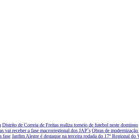
a
Distrito de Correia de Freitas realiza torneio de futebol neste domingo
s vai receber a fase macrorregional dos JAP`s
Obras de modernização 
a fase
Jardim Alegre é destaque na terceira rodada do 17º Regional do V