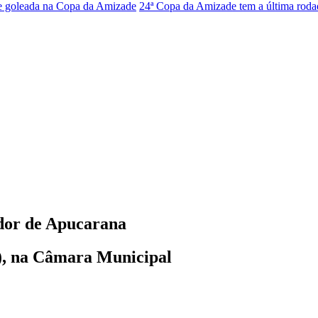
goleada na Copa da Amizade
24ª Copa da Amizade tem a última rodad
dor de Apucarana
25), na Câmara Municipal