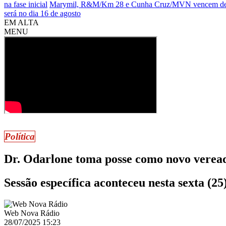
na fase inicial
Marymil, R&M/Km 28 e Cunha Cruz/MVN vencem de 
será no dia 16 de agosto
EM ALTA
MENU
Política
Dr. Odarlone toma posse como novo verea
Sessão específica aconteceu nesta sexta (
Web Nova Rádio
28/07/2025 15:23