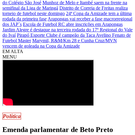
do Colégio São José
Munhoz de Melo e Itambé saem na frente na
semifinal da Liga de Maringá
Distrito de Correia de Freitas realiza
torneio de futebol neste domingo
24ª Copa da Amizade tem a última
rodada da primeira fase
Arapongas vai receber a fase macrorregional
dos JAP`s
Escola de Futebol RC abre inscrições em Arapongas
Jardim Alegre é destaque na terceira rodada do 17º Regional do Vale
do Ivaí
Pirapó Esporte Clube é campeão da Taça Avelino Fenato de
Futebol Master
Marymil, R&M/Km 28 e Cunha Cruz/MVN
vencem de goleada na Copa da Amizade
EM ALTA
MENU
Política
Emenda parlamentar de Beto Preto