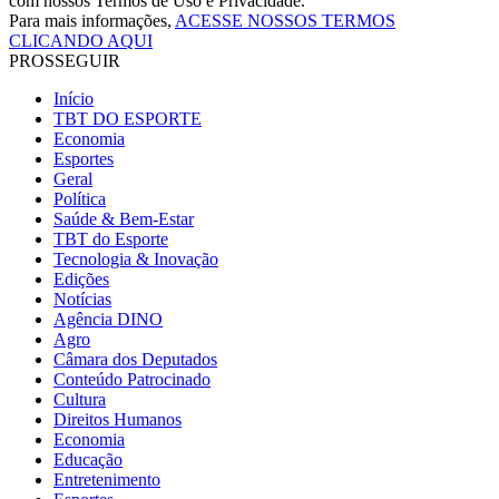
com nossos Termos de Uso e Privacidade.
Para mais informações,
ACESSE NOSSOS TERMOS
CLICANDO AQUI
PROSSEGUIR
Início
TBT DO ESPORTE
Economia
Esportes
Geral
Política
Saúde & Bem-Estar
TBT do Esporte
Tecnologia & Inovação
Edições
Notícias
Agência DINO
Agro
Câmara dos Deputados
Conteúdo Patrocinado
Cultura
Direitos Humanos
Economia
Educação
Entretenimento