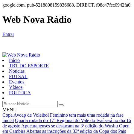
google.com, pub-5218898159836688, DIRECT, f08c47fec0942fa0
Web Nova Rádio
Entrar
Início
TBT DO ESPORTE
Notícias
FUTSAL
Eventos
Vídeos
POLíTICA
MENU
Copa Avoap de Voleibol Feminino tem mais uma rodada na fase
inicial
Quarta rodada do 17º Regional do Vale do Ivaí será no dia 16
de agosto
Apucaranenses se destacam na 3ª edição do Wushu Open
em Cambira
Abertas as inscrições da 33ª edição da Copa dos Pais