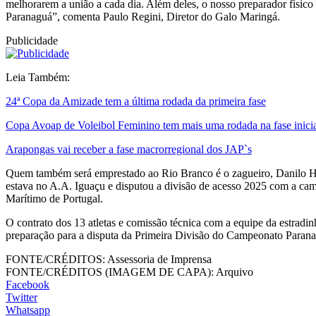
melhorarem a união a cada dia. Além deles, o nosso preparador físico 
Paranaguá”, comenta Paulo Regini, Diretor do Galo Maringá.
Publicidade
Leia Também:
24ª Copa da Amizade tem a última rodada da primeira fase
Copa Avoap de Voleibol Feminino tem mais uma rodada na fase inici
Arapongas vai receber a fase macrorregional dos JAP`s
Quem também será emprestado ao Rio Branco é o zagueiro, Danilo Hen
estava no A.A. Iguaçu e disputou a divisão de acesso 2025 com a ca
Marítimo de Portugal.
O contrato dos 13 atletas e comissão técnica com a equipe da estradin
preparação para a disputa da Primeira Divisão do Campeonato Paran
FONTE/CRÉDITOS:
Assessoria de Imprensa
FONTE/CRÉDITOS (IMAGEM DE CAPA):
Arquivo
Facebook
Twitter
Whatsapp