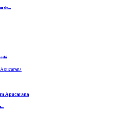
 de...
nadá
 em Apucarana
...