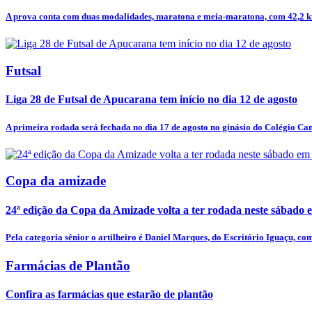
A prova conta com duas modalidades, maratona e meia-maratona, com 42,2 km
Futsal
Liga 28 de Futsal de Apucarana tem início no dia 12 de agosto
A primeira rodada será fechada no dia 17 de agosto no ginásio do Colégio Ca
Copa da amizade
24ª edição da Copa da Amizade volta a ter rodada neste sábado
Pela categoria sênior o artilheiro é Daniel Marques, do Escritório Iguaçu, com
Farmácias de Plantão
Confira as farmácias que estarão de plantão