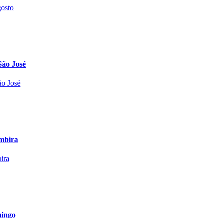
São José
mbira
mingo