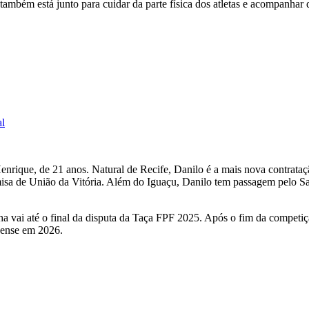
também está junto para cuidar da parte física dos atletas e acompanhar 
al
rique, de 21 anos. Natural de Recife, Danilo é a mais nova contrata
misa de União da Vitória. Além do Iguaçu, Danilo tem passagem pelo Sa
ha vai até o final da disputa da Taça FPF 2025. Após o fim da competiçã
aense em 2026.