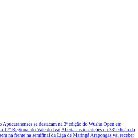
o
Apucaranenses se destacam na 3ª edição do Wushu Open em
do 17º Regional do Vale do Ivaí
Abertas as inscrições da 33ª edição da
em na frente na semifinal da Liga de Maringá
Arapongas vai receber