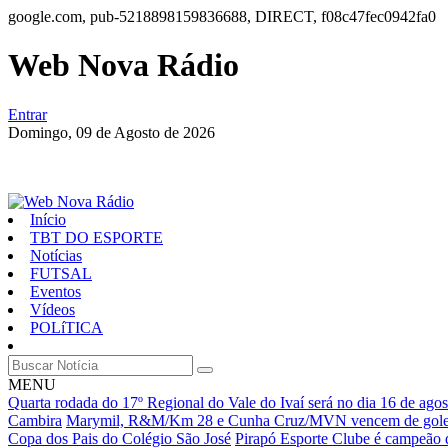
google.com, pub-5218898159836688, DIRECT, f08c47fec0942fa0
Web Nova Rádio
Entrar
Domingo,
09 de Agosto de 2026
Início
TBT DO ESPORTE
Notícias
FUTSAL
Eventos
Vídeos
POLíTICA
MENU
Quarta rodada do 17º Regional do Vale do Ivaí será no dia 16 de agos
Cambira
Marymil, R&M/Km 28 e Cunha Cruz/MVN vencem de gole
Copa dos Pais do Colégio São José
Pirapó Esporte Clube é campeão 