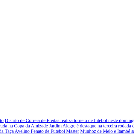
to
Distrito de Correia de Freitas realiza torneio de futebol neste doming
ada na Copa da Amizade
Jardim Alegre é destaque na terceira rodada 
da Taça Avelino Fenato de Futebol Master
Munhoz de Melo e Itambé sa