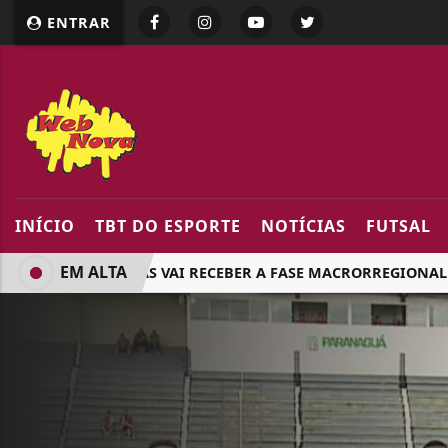
google.com, pub-5218898159836688, DIRECT, f08c47fec094
ENTRAR
INÍCIO
TBT DO ESPORTE
NOTÍCIAS
FUTSAL
EM ALTA
ARAPONGAS VAI RECEBER A FASE MACRORREGIONAL DOS J