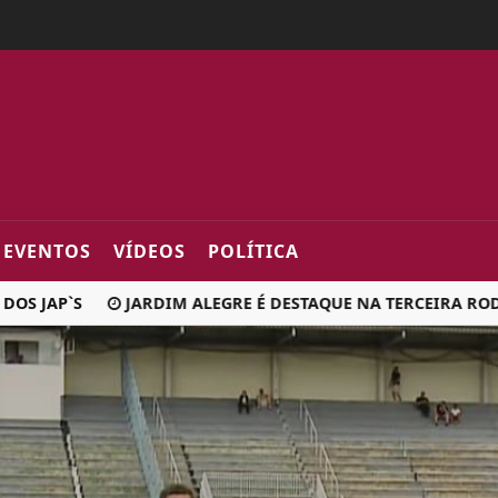
2fa0
EVENTOS
VÍDEOS
POLÍTICA
AP`S
JARDIM ALEGRE É DESTAQUE NA TERCEIRA RODADA D