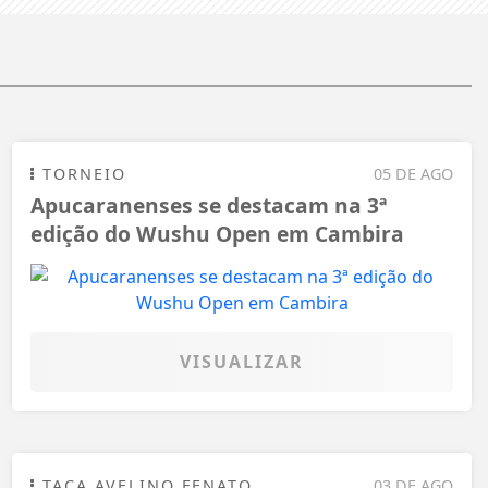
TORNEIO
05 DE AGO
Apucaranenses se destacam na 3ª
edição do Wushu Open em Cambira
VISUALIZAR
TAÇA AVELINO FENATO
03 DE AGO