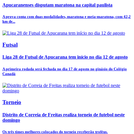
Apucaranenses disputam maratona na capital paulista
A prova conta com duas modalidades, maratona e meia-maratona, com 42,2
km de...
Futsal
Liga 28 de Futsal de Apucarana tem início no dia 12 de agosto
A primeira rodada será fechada no dia 17 de agosto no ginásio do Colégio
Canadá
Torneio
Distrito de Correia de Freitas realiza torneio de futebol neste
domingo
Os três times melhores colocados do torneio receberão troféus.