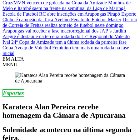
Cruz/MVN vencem de goleada na Copa da Amizade
Munhoz de
Melo e Itambé saem na frente na semifinal da Liga de Maringá
Escola de Futebol RC abre inscrições em Arapongas
Pirapó Esporte
Clube é campeão da Taça Avelino Fenato de Futebol Master
Distrito
de Correia de Freitas realiza torneio de futebol neste domingo
Arapongas vai receber a fase macrorregional dos JAP`s
Jardim
Alegre é destaque na terceira rodada do 17º Regional do Vale do
Ivaí
24ª Copa da Amizade tem a última rodada da primeira fase
Copa Avoap de Voleibol Feminino tem mais uma rodada na fase
inicial
EM ALTA
MENU
Esportes
Karateca Alan Pereira recebe
homenagem da Câmara de Apucarana
Solenidade aconteceu na última segunda
feira.