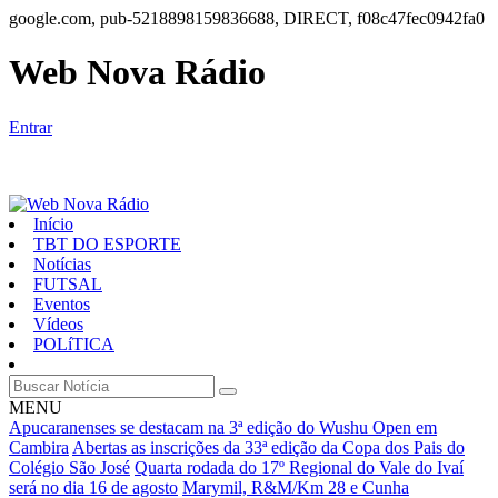
google.com, pub-5218898159836688, DIRECT, f08c47fec0942fa0
Web Nova Rádio
Entrar
Início
TBT DO ESPORTE
Notícias
FUTSAL
Eventos
Vídeos
POLíTICA
MENU
Apucaranenses se destacam na 3ª edição do Wushu Open em
Cambira
Abertas as inscrições da 33ª edição da Copa dos Pais do
Colégio São José
Quarta rodada do 17º Regional do Vale do Ivaí
será no dia 16 de agosto
Marymil, R&M/Km 28 e Cunha