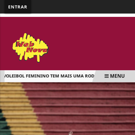
google.com, pub-5218898159836688, DIRECT,
ENTRAR
f08c47fec0942fa0
MENU
OLEIBOL FEMININO TEM MAIS UMA RODADA NA FASE INICIAL
EM ALTA