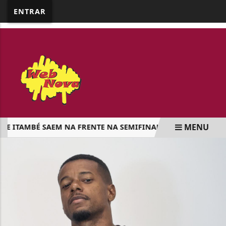
google.com, pub-5218898159836688, DIRECT,
ENTRAR
f08c47fec0942fa0
MENU
ITAMBÉ SAEM NA FRENTE NA SEMIFINAL DA LIGA DE MARING
EM ALTA