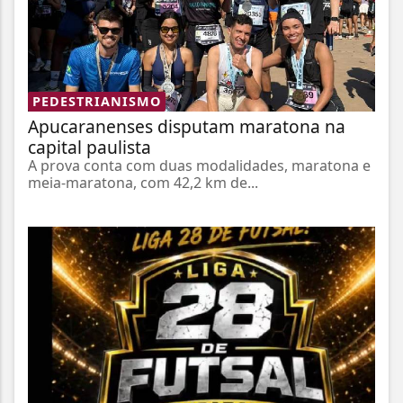
PEDESTRIANISMO
Apucaranenses disputam maratona na
capital paulista
A prova conta com duas modalidades, maratona e
meia-maratona, com 42,2 km de...