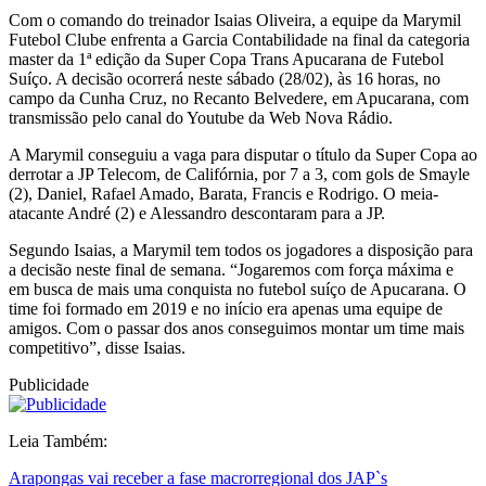
Com o comando do treinador Isaias Oliveira, a equipe da Marymil
Futebol Clube enfrenta a Garcia Contabilidade na final da categoria
master da 1ª edição da Super Copa Trans Apucarana de Futebol
Suíço. A decisão ocorrerá neste sábado (28/02), às 16 horas, no
campo da Cunha Cruz, no Recanto Belvedere, em Apucarana, com
transmissão pelo canal do Youtube da Web Nova Rádio.
A Marymil conseguiu a vaga para disputar o título da Super Copa ao
derrotar a JP Telecom, de Califórnia, por 7 a 3, com gols de Smayle
(2), Daniel, Rafael Amado, Barata, Francis e Rodrigo. O meia-
atacante André (2) e Alessandro descontaram para a JP.
Segundo Isaias, a Marymil tem todos os jogadores a disposição para
a decisão neste final de semana. “Jogaremos com força máxima e
em busca de mais uma conquista no futebol suíço de Apucarana. O
time foi formado em 2019 e no início era apenas uma equipe de
amigos. Com o passar dos anos conseguimos montar um time mais
competitivo”, disse Isaias.
Publicidade
Leia Também:
Arapongas vai receber a fase macrorregional dos JAP`s