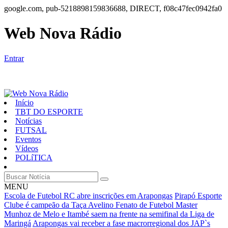
google.com, pub-5218898159836688, DIRECT, f08c47fec0942fa0
Web Nova Rádio
Entrar
Início
TBT DO ESPORTE
Notícias
FUTSAL
Eventos
Vídeos
POLíTICA
MENU
Escola de Futebol RC abre inscrições em Arapongas
Pirapó Esporte
Clube é campeão da Taça Avelino Fenato de Futebol Master
Munhoz de Melo e Itambé saem na frente na semifinal da Liga de
Maringá
Arapongas vai receber a fase macrorregional dos JAP`s