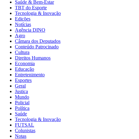
Saúde & Bem-Estar
TBT do Esporte
Tecnologia & Inovação
Edições
Notícias
Agência DINO
Agro
Câmara dos Deputados
Conteúdo Patrocinado
Cultura
Direitos Humanos
Economia
Educação
Entretenimento
Esportes
Geral
Justiça
Mundo
Policial
Política
Saúde
Tecnologia & Inovação
FUTSAL
Colunistas
Notas