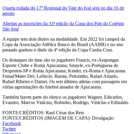
Quarta rodada do 17º Regional do Vale do Ivaí será no dia 16 de
agosto
Abertas as inscrições da 33ª edição da Copa dos Pais do Colégio
São José
A equipe tem dois títulos na modalidade. Em 2022 foi campeã da
Copa da Associação Atlética Banco do Brasil (AABB) e no ano
passado ganhou o título da 4ª edição da Copa Cunha Cruz.
Os destaques do time são os jogadores Francis, ex-Arapongas
Esporte Clube e Roma Apucarana; Smayle, ex-Portuguesa de
Desportos-SP e Roma Apucarana; Kinder, ex-Roma e Apucarana
Futsal/Mater Dei; Leôncio, Barata, Pelezinho, Rafael Amado,
Rafael Ribeiro e Daniel. Os seis últimos atletas com passagens em
várias agremiações do futebol amador de Apucarana.
Também fazem parte do elenco os jogadores Wagner, Edicarlos,
Evandro, Marcos Vinícius, Robinho, Rodrigo, Vinicíus e Edinaldo.
FONTE/CRÉDITOS:
Raul César dos Reis
FONTE/CRÉDITOS (IMAGEM DE CAPA):
Divulgação
Facebook
Twitter