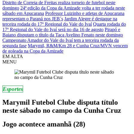
Distrito de Correia de Freitas realiza torneio de futebol neste
domingo
24ª edição da Copa da Amizade volta a ter rodada neste
sábado em Apucarana
Professor Luizinho e atletas de Apucarana
representam o Paraná nos JEB´s
Jardim Alegre é destaque na
terceira rodada do 17º Regional do Vale do Ivaí
Quarta rodada do
17º Regional do Vale do Ivaí será no dia 16 de agosto
Pirapó e
Baiano disputam o título da Taça Avelino Fenato neste domingo
Campeonato Amador do Vale do Ivaí tem a terceira rodada da
segunda fase
Marymil, R&M/Km 28 e Cunha Cruz/MVN vencem
de goleada na Copa da Amizade
EM ALTA
MENU
Esportes
Marymil Futebol Clube disputa título
neste sábado no campo da Cunha Cruz
Jogo acontece amanhã (28)