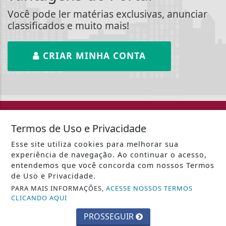
Você pode ler matérias exclusivas, anunciar
classificados e muito mais!
CRIAR MINHA CONTA
::: Web Nova Rádio :::
Termos de Uso e Privacidade
Esse site utiliza cookies para melhorar sua
experiência de navegação. Ao continuar o acesso,
entendemos que você concorda com nossos Termos
de Uso e Privacidade.
PARA MAIS INFORMAÇÕES,
ACESSE NOSSOS TERMOS
INÍCIO
|
SOBRE
|
PAINEL DO LEITOR
|
CLICANDO AQUI
EXPEDIENTE
|
TERMOS DE USO E PRIVACIDADE
|
PROSSEGUIR