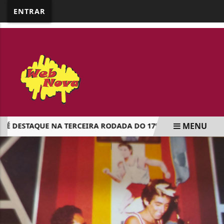
google.com, pub-5218898159836688, DIRECT,
ENTRAR
f08c47fec0942fa0
MENU
DESTAQUE NA TERCEIRA RODADA DO 17º REGIONAL DO VALE D
EM ALTA