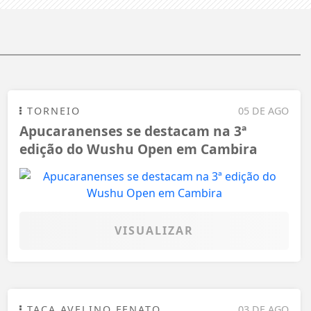
TORNEIO
05 DE AGO
Apucaranenses se destacam na 3ª
edição do Wushu Open em Cambira
VISUALIZAR
TAÇA AVELINO FENATO
03 DE AGO