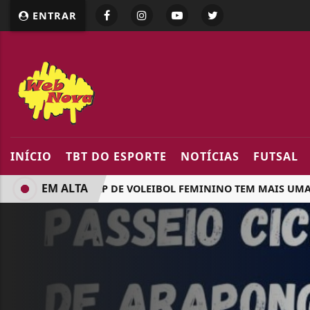
google.com, pub-5218898159836688, DIRECT, f08c47fec094
ENTRAR
INÍCIO
TBT DO ESPORTE
NOTÍCIAS
FUTSAL
EM ALTA
COPA AVOAP DE VOLEIBOL FEMININO TEM MAIS UMA ROD