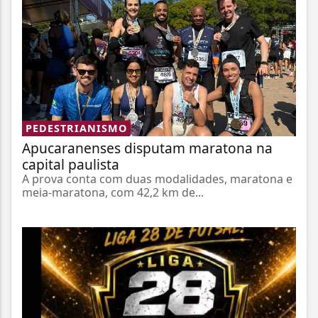
PEDESTRIANISMO
Apucaranenses disputam maratona na
capital paulista
A prova conta com duas modalidades, maratona e
meia-maratona, com 42,2 km de...