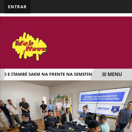
google.com, pub-5218898159836688, DIRECT,
ENTRAR
f08c47fec0942fa0
MENU
 ITAMBÉ SAEM NA FRENTE NA SEMIFINAL DA LIGA DE MARI
EM ALTA