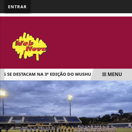
google.com, pub-5218898159836688, DIRECT,
ENTRAR
f08c47fec0942fa0
MENU
SE DESTACAM NA 3ª EDIÇÃO DO WUSHU OPEN EM CAMBIRA
EM ALTA