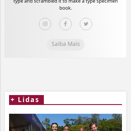
type and scrambled it to make a type specimen
book.
Saiba Mais
+
Lidas