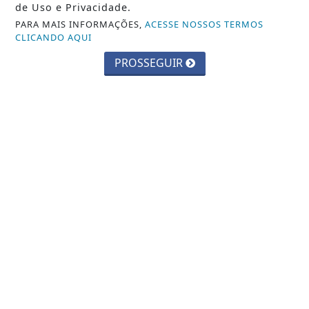
de Uso e Privacidade.
PARA MAIS INFORMAÇÕES,
ACESSE NOSSOS TERMOS
CLICANDO AQUI
PROSSEGUIR
Crie sua conta e confira as
vantagens do Portal
Você pode ler matérias exclusivas, anunciar
classificados e muito mais!
CRIAR MINHA CONTA
::: Web Nova Rádio :::