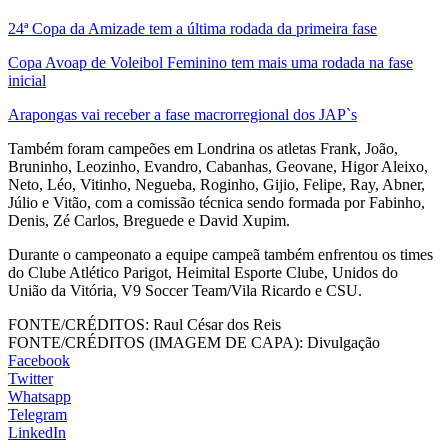
24ª Copa da Amizade tem a última rodada da primeira fase
Copa Avoap de Voleibol Feminino tem mais uma rodada na fase
inicial
Arapongas vai receber a fase macrorregional dos JAP`s
Também foram campeões em Londrina os atletas Frank, João,
Bruninho, Leozinho, Evandro, Cabanhas, Geovane, Higor Aleixo,
Neto, Léo, Vitinho, Negueba, Roginho, Gijio, Felipe, Ray, Abner,
Júlio e Vitão, com a comissão técnica sendo formada por Fabinho,
Denis, Zé Carlos, Breguede e David Xupim.
Durante o campeonato a equipe campeã também enfrentou os times
do Clube Atlético Parigot, Heimital Esporte Clube, Unidos do
União da Vitória, V9 Soccer Team/Vila Ricardo e CSU.
FONTE/CRÉDITOS:
Raul César dos Reis
FONTE/CRÉDITOS (IMAGEM DE CAPA):
Divulgação
Facebook
Twitter
Whatsapp
Telegram
LinkedIn