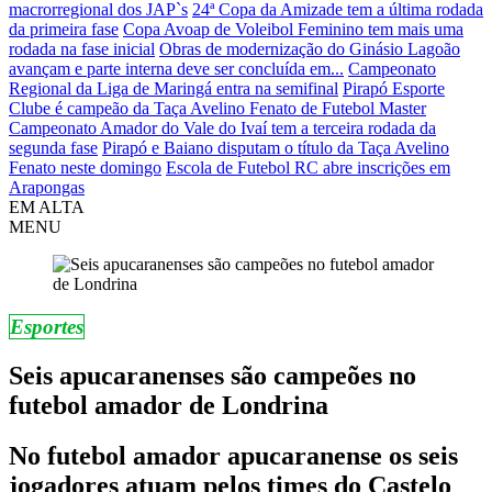
macrorregional dos JAP`s
24ª Copa da Amizade tem a última rodada
da primeira fase
Copa Avoap de Voleibol Feminino tem mais uma
rodada na fase inicial
Obras de modernização do Ginásio Lagoão
avançam e parte interna deve ser concluída em...
Campeonato
Regional da Liga de Maringá entra na semifinal
Pirapó Esporte
Clube é campeão da Taça Avelino Fenato de Futebol Master
Campeonato Amador do Vale do Ivaí tem a terceira rodada da
segunda fase
Pirapó e Baiano disputam o título da Taça Avelino
Fenato neste domingo
Escola de Futebol RC abre inscrições em
Arapongas
EM ALTA
MENU
Esportes
Seis apucaranenses são campeões no
futebol amador de Londrina
No futebol amador apucaranense os seis
jogadores atuam pelos times do Castelo