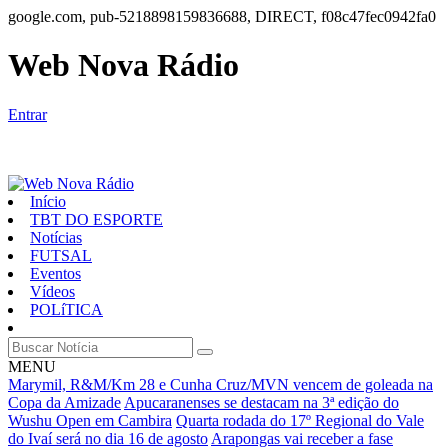
google.com, pub-5218898159836688, DIRECT, f08c47fec0942fa0
Web Nova Rádio
Entrar
Início
TBT DO ESPORTE
Notícias
FUTSAL
Eventos
Vídeos
POLíTICA
MENU
Marymil, R&M/Km 28 e Cunha Cruz/MVN vencem de goleada na
Copa da Amizade
Apucaranenses se destacam na 3ª edição do
Wushu Open em Cambira
Quarta rodada do 17º Regional do Vale
do Ivaí será no dia 16 de agosto
Arapongas vai receber a fase