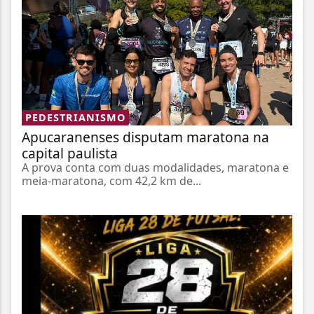
PEDESTRIANISMO
Apucaranenses disputam maratona na
capital paulista
A prova conta com duas modalidades, maratona e
meia-maratona, com 42,2 km de...