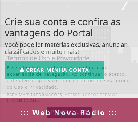
Crie sua conta e confira as
vantagens do Portal
Você pode ler matérias exclusivas, anunciar
classificados e muito mais!
Termos de Uso e Privacidade
Esse site utiliza cookies para melhorar sua
CRIAR MINHA CONTA
experiência de navegação. Ao continuar o acesso,
entendemos que você concorda com nossos Termos
de Uso e Privacidade.
PARA MAIS INFORMAÇÕES,
ACESSE NOSSOS TERMOS
CLICANDO AQUI
::: Web Nova Rádio :::
PROSSEGUIR