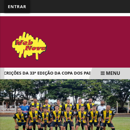
google.com, pub-5218898159836688, DIRECT,
ENTRAR
f08c47fec0942fa0
MENU
RIÇÕES DA 33ª EDIÇÃO DA COPA DOS PAIS DO COLÉGIO SÃO JO
EM ALTA