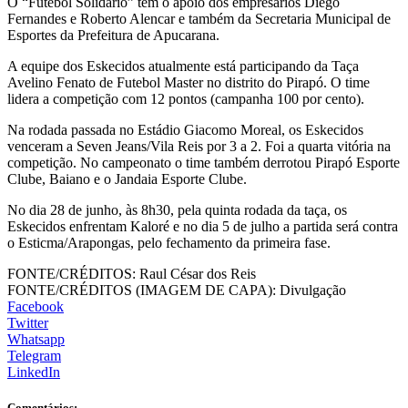
O “Futebol Solidário” tem o apoio dos empresários Diego
Fernandes e Roberto Alencar e também da Secretaria Municipal de
Esportes da Prefeitura de Apucarana.
A equipe dos Eskecidos atualmente está participando da Taça
Avelino Fenato de Futebol Master no distrito do Pirapó. O time
lidera a competição com 12 pontos (campanha 100 por cento).
Na rodada passada no Estádio Giacomo Moreal, os Eskecidos
venceram a Seven Jeans/Vila Reis por 3 a 2. Foi a quarta vitória na
competição. No campeonato o time também derrotou Pirapó Esporte
Clube, Baiano e o Jandaia Esporte Clube.
No dia 28 de junho, às 8h30, pela quinta rodada da taça, os
Eskecidos enfrentam Kaloré e no dia 5 de julho a partida será contra
o Esticma/Arapongas, pelo fechamento da primeira fase.
FONTE/CRÉDITOS:
Raul César dos Reis
FONTE/CRÉDITOS (IMAGEM DE CAPA):
Divulgação
Facebook
Twitter
Whatsapp
Telegram
LinkedIn
Comentários: