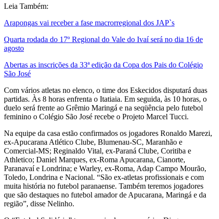
Leia Também:
Arapongas vai receber a fase macrorregional dos JAP`s
Quarta rodada do 17º Regional do Vale do Ivaí será no dia 16 de
agosto
Abertas as inscrições da 33ª edição da Copa dos Pais do Colégio
São José
Com vários atletas no elenco, o time dos Eskecidos disputará duas
partidas. Às 8 horas enfrenta o Itatiaia. Em seguida, às 10 horas, o
duelo será frente ao Grêmio Maringá e na seqüência pelo futebol
feminino o Colégio São José recebe o Projeto Marcel Tucci.
Na equipe da casa estão confirmados os jogadores Ronaldo Marezi,
ex-Apucarana Atlético Clube, Blumenau-SC, Maranhão e
Comercial-MS; Reginaldo Vital, ex-Paraná Clube, Coritiba e
Athletico; Daniel Marques, ex-Roma Apucarana, Cianorte,
Paranavaí e Londrina; e Warley, ex-Roma, Adap Campo Mourão,
Toledo, Londrina e Nacional. “São ex-atletas profissionais e com
muita história no futebol paranaense. Também teremos jogadores
que são destaques no futebol amador de Apucarana, Maringá e da
região”, disse Nelinho.