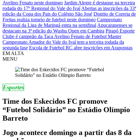
Avelino Fenato neste domingo
Jardim Alegre é destaque na terceira
rodada do 17º Regional do Vale do Ivaí
Abertas as inscrições da 33ª
edição da Copa dos Pais do Colégio São José
Distrito de Correia de
Freitas realiza torneio de futebol neste domingo
Campeonato
Regional da Liga de Maringá entra na semifinal
Apucaranenses se
destacam na 3ª edição do Wushu Open em Cambira
Pirapó Esporte
Clube é campeão da Taça Avelino Fenato de Futebol Master
Campeonato Amador do Vale do Ivaí tem a terceira rodada da
segunda fase
Escola de Futebol RC abre inscrições em Arapongas
EM ALTA
MENU
Esportes
Time dos Eskecidos FC promove
“Futebol Solidário” no Estádio Olímpio
Barreto
Jogo acontece domingo a partir das 8 da