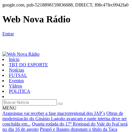
google.com, pub-5218898159836688, DIRECT, f08c47fec0942fa0
Web Nova Rádio
Entrar
Início
TBT DO ESPORTE
Notícias
FUTSAL
Eventos
Vídeos
POLíTICA
MENU
Arapongas vai receber a fase macrorregional dos JAP`s
Obras de
modernização do Ginásio Lagoão avançam e parte interna deve ser
concluída em...
Quarta rodada do 17º Regional do Vale do Ivaí será
no dia 16 de agosto
Pirapó e Baiano disputam o título da Taça