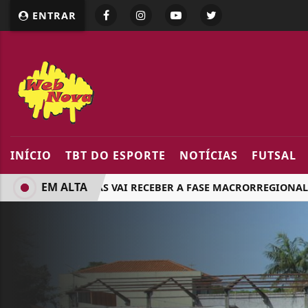
google.com, pub-5218898159836688, DIRECT, f08c47fec094
ENTRAR
INÍCIO
TBT DO ESPORTE
NOTÍCIAS
FUTSAL
EM ALTA
ARAPONGAS VAI RECEBER A FASE MACRORREGIONAL DOS J