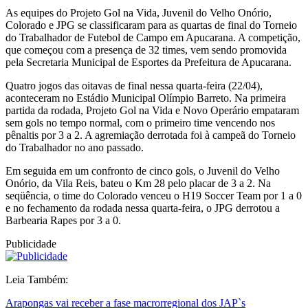
As equipes do Projeto Gol na Vida, Juvenil do Velho Onório,
Colorado e JPG se classificaram para as quartas de final do Torneio
do Trabalhador de Futebol de Campo em Apucarana. A competição,
que começou com a presença de 32 times, vem sendo promovida
pela Secretaria Municipal de Esportes da Prefeitura de Apucarana.
Quatro jogos das oitavas de final nessa quarta-feira (22/04),
aconteceram no Estádio Municipal Olímpio Barreto. Na primeira
partida da rodada, Projeto Gol na Vida e Novo Operário empataram
sem gols no tempo normal, com o primeiro time vencendo nos
pênaltis por 3 a 2. A agremiação derrotada foi à campeã do Torneio
do Trabalhador no ano passado.
Em seguida em um confronto de cinco gols, o Juvenil do Velho
Onório, da Vila Reis, bateu o Km 28 pelo placar de 3 a 2. Na
seqüência, o time do Colorado venceu o H19 Soccer Team por 1 a 0
e no fechamento da rodada nessa quarta-feira, o JPG derrotou a
Barbearia Rapes por 3 a 0.
Publicidade
Leia Também:
Arapongas vai receber a fase macrorregional dos JAP`s