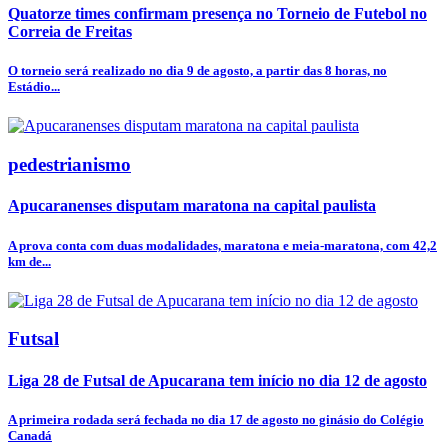
Quatorze times confirmam presença no Torneio de Futebol no
Correia de Freitas
O torneio será realizado no dia 9 de agosto, a partir das 8 horas, no
Estádio...
pedestrianismo
Apucaranenses disputam maratona na capital paulista
A prova conta com duas modalidades, maratona e meia-maratona, com 42,2
km de...
Futsal
Liga 28 de Futsal de Apucarana tem início no dia 12 de agosto
A primeira rodada será fechada no dia 17 de agosto no ginásio do Colégio
Canadá