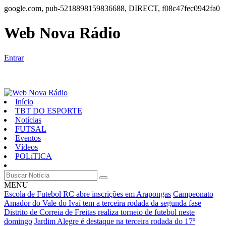
google.com, pub-5218898159836688, DIRECT, f08c47fec0942fa0
Web Nova Rádio
Entrar
Início
TBT DO ESPORTE
Notícias
FUTSAL
Eventos
Vídeos
POLíTICA
MENU
Escola de Futebol RC abre inscrições em Arapongas
Campeonato
Amador do Vale do Ivaí tem a terceira rodada da segunda fase
Distrito de Correia de Freitas realiza torneio de futebol neste
domingo
Jardim Alegre é destaque na terceira rodada do 17º