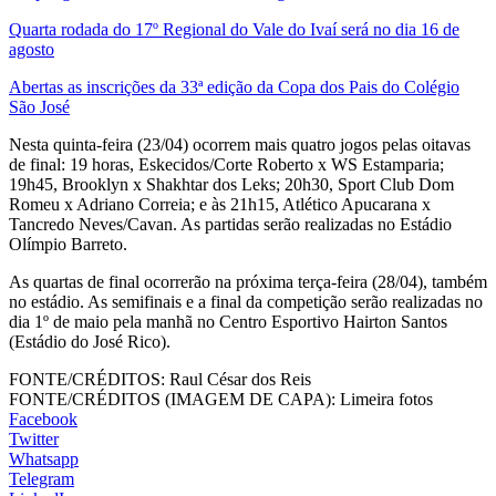
Quarta rodada do 17º Regional do Vale do Ivaí será no dia 16 de
agosto
Abertas as inscrições da 33ª edição da Copa dos Pais do Colégio
São José
Nesta quinta-feira (23/04) ocorrem mais quatro jogos pelas oitavas
de final: 19 horas, Eskecidos/Corte Roberto x WS Estamparia;
19h45, Brooklyn x Shakhtar dos Leks; 20h30, Sport Club Dom
Romeu x Adriano Correia; e às 21h15, Atlético Apucarana x
Tancredo Neves/Cavan. As partidas serão realizadas no Estádio
Olímpio Barreto.
As quartas de final ocorrerão na próxima terça-feira (28/04), também
no estádio. As semifinais e a final da competição serão realizadas no
dia 1º de maio pela manhã no Centro Esportivo Hairton Santos
(Estádio do José Rico).
FONTE/CRÉDITOS:
Raul César dos Reis
FONTE/CRÉDITOS (IMAGEM DE CAPA):
Limeira fotos
Facebook
Twitter
Whatsapp
Telegram