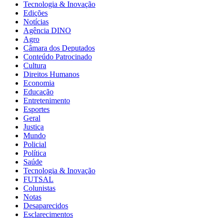
Tecnologia & Inovação
Edições
Notícias
Agência DINO
Agro
Câmara dos Deputados
Conteúdo Patrocinado
Cultura
Direitos Humanos
Economia
Educação
Entretenimento
Esportes
Geral
Justiça
Mundo
Policial
Política
Saúde
Tecnologia & Inovação
FUTSAL
Colunistas
Notas
Desaparecidos
Esclarecimentos