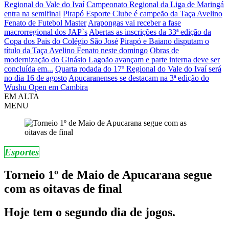
Regional do Vale do Ivaí
Campeonato Regional da Liga de Maringá
entra na semifinal
Pirapó Esporte Clube é campeão da Taça Avelino
Fenato de Futebol Master
Arapongas vai receber a fase
macrorregional dos JAP`s
Abertas as inscrições da 33ª edição da
Copa dos Pais do Colégio São José
Pirapó e Baiano disputam o
título da Taça Avelino Fenato neste domingo
Obras de
modernização do Ginásio Lagoão avançam e parte interna deve ser
concluída em...
Quarta rodada do 17º Regional do Vale do Ivaí será
no dia 16 de agosto
Apucaranenses se destacam na 3ª edição do
Wushu Open em Cambira
EM ALTA
MENU
Esportes
Torneio 1º de Maio de Apucarana segue
com as oitavas de final
Hoje tem o segundo dia de jogos.