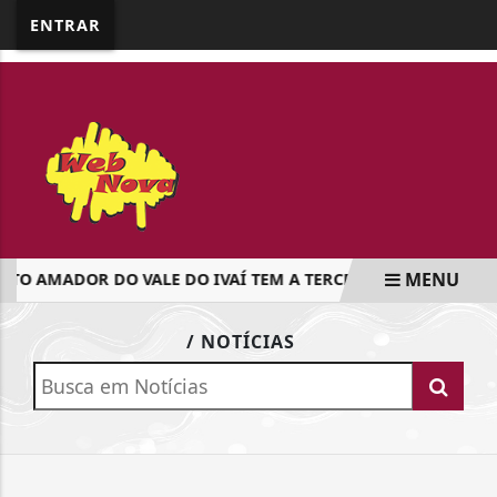
google.com, pub-5218898159836688, DIRECT,
ENTRAR
f08c47fec0942fa0
MENU
O AMADOR DO VALE DO IVAÍ TEM A TERCEIRA RODADA DA S
EM ALTA
/ NOTÍCIAS