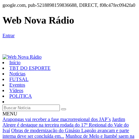
google.com, pub-5218898159836688, DIRECT, f08c47fec0942fa0
Web Nova Rádio
Entrar
Início
TBT DO ESPORTE
Notícias
FUTSAL
Eventos
Vídeos
POLíTICA
MENU
Arapongas vai receber a fase macrorregional dos JAP`s
Jardim
Alegre é destaque na terceira rodada do 17º Regional do Vale do
Ivaí
Obras de modernização do Ginásio Lagoão avançam e parte
interna deve ser concluída em...
Munhoz de Melo e Itambé saem na