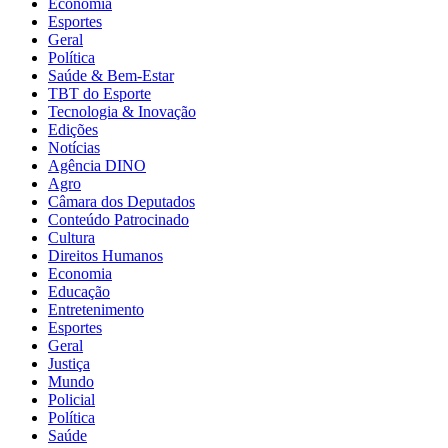
Economia
Esportes
Geral
Política
Saúde & Bem-Estar
TBT do Esporte
Tecnologia & Inovação
Edições
Notícias
Agência DINO
Agro
Câmara dos Deputados
Conteúdo Patrocinado
Cultura
Direitos Humanos
Economia
Educação
Entretenimento
Esportes
Geral
Justiça
Mundo
Policial
Política
Saúde