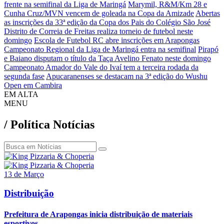
frente na semifinal da Liga de Maringá
Marymil, R&M/Km 28 e
Cunha Cruz/MVN vencem de goleada na Copa da Amizade
Abertas
as inscrições da 33ª edição da Copa dos Pais do Colégio São José
Distrito de Correia de Freitas realiza torneio de futebol neste
domingo
Escola de Futebol RC abre inscrições em Arapongas
Campeonato Regional da Liga de Maringá entra na semifinal
Pirapó
e Baiano disputam o título da Taça Avelino Fenato neste domingo
Campeonato Amador do Vale do Ivaí tem a terceira rodada da
segunda fase
Apucaranenses se destacam na 3ª edição do Wushu
Open em Cambira
EM ALTA
MENU
/ Política
Notícias
13 de Março
Distribuição
Prefeitura de Arapongas inicia distribuição de materiais
esportivos